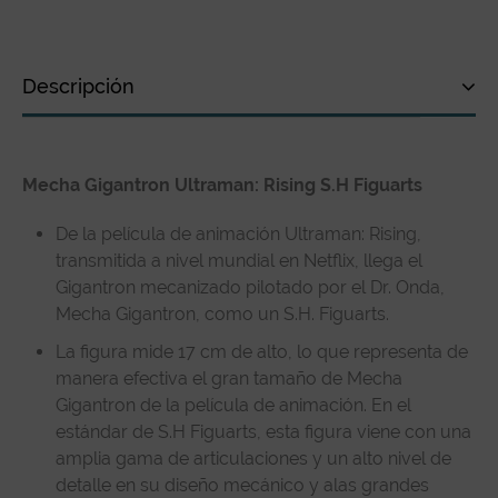
Descripción
Descripción
Mecha Gigantron Ultraman: Rising S.H Figuarts
Especificaciones técnicas
Reseñas de clientes
De la película de animación Ultraman: Rising,
transmitida a nivel mundial en Netflix, llega el
Gigantron mecanizado pilotado por el Dr. Onda,
Mecha Gigantron, como un S.H. Figuarts.
La figura mide 17 cm de alto, lo que representa de
manera efectiva el gran tamaño de Mecha
Gigantron de la película de animación. En el
estándar de S.H Figuarts, esta figura viene con una
amplia gama de articulaciones y un alto nivel de
detalle en su diseño mecánico y alas grandes