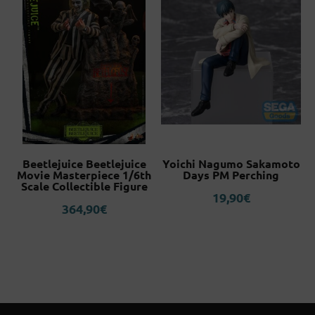
Beetlejuice Beetlejuice
Yoichi Nagumo Sakamoto
d
Movie Masterpiece 1/6th
Days PM Perching
Scale Collectible Figure
19,90
€
364,90
€