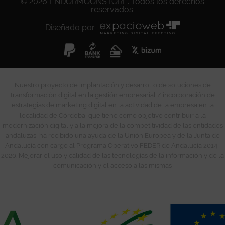
© 2026
ENDORMOONSTORE
. Todos los derechos
reservados.
Diseñado por
Nuestro proyecto de implantación y desarrollo de soluciones de
transformación digital en la gestión empresarial / incorporación de
estrategias de marketing digital en la actividad de la empresa en la
localidad de Córdoba, que tiene como objetivo contribuir a la
modernización digital y a la mejora de la competitividad de las entidades
andaluzas, ha recibido una ayuda de la Unión Europea y de la Junta de
Andalucía con cargo al Programa Operativo FEDER de Andalucía 2014-
2020. Mejorar el uso y calidad de las tecnologías de la información y de la
comunicación y el acceso a las mismas