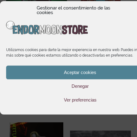
Gestionar el consentimiento de las
cookies
Star Wars The Vintage
Bolt-Man Masters of the
Collection Star Wars:
Universe Origins
s
Ahsoka Anakin Skywalker
Utilizamos cookies para darte la mejor experiencia en nuestra web. Puedes i
19,95
€
más sobre qué cookies estamos utilizando o desactivarlas en preferencias.
16,40
€
Aceptar cookies
Denegar
Te puede interesar
Ver preferencias