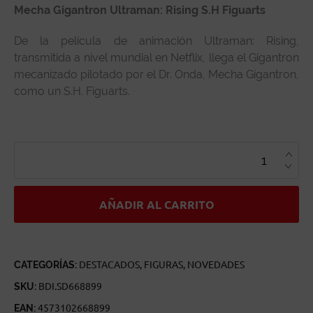
Mecha Gigantron Ultraman: Rising S.H Figuarts
De la película de animación Ultraman: Rising,
transmitida a nivel mundial en Netflix, llega el Gigantron
mecanizado pilotado por el Dr. Onda, Mecha Gigantron,
como un S.H. Figuarts.
MECHA
GIGANTRON
ULTRAMAN:
RISING
S.H
FIGUARTS
CANTIDAD
AÑADIR AL CARRITO
CATEGORÍAS:
DESTACADOS
,
FIGURAS
,
NOVEDADES
SKU:
BDI.SD668899
EAN:
4573102668899