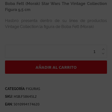
Boba Fett (Morak) Star Wars The Vintage Collection
Figura 9,5 cm
Hasbro presenta dentro de su línea de productos
Vintage Collection la figura de Boba Fett (Morak)
BOBA
FETT
(MORAK)
STAR
WARS
THE
VINTAGE
AÑADIR AL CARRITO
COLLECTION
CANTIDAD
CATEGORÍA:
FIGURAS
SKU:
HSB.F58645L2
EAN:
5010994174620