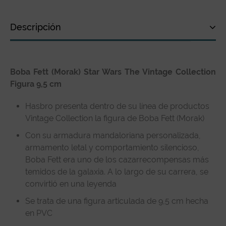
Descripción
Descripción
Boba Fett (Morak) Star Wars The Vintage Collection
Especificaciones técnicas
Figura 9,5 cm
Reseñas de clientes
Hasbro presenta dentro de su línea de productos
Vintage Collection la figura de Boba Fett (Morak)
Con su armadura mandaloriana personalizada,
armamento letal y comportamiento silencioso,
Boba Fett era uno de los cazarrecompensas más
temidos de la galaxia. A lo largo de su carrera, se
convirtió en una leyenda
Se trata de una figura articulada de 9,5 cm hecha
en PVC