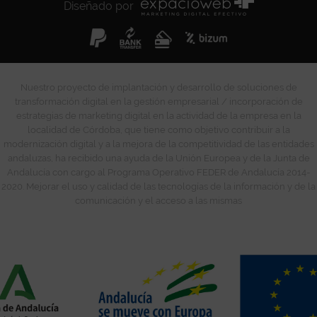
Diseñado por
Nuestro proyecto de implantación y desarrollo de soluciones de
transformación digital en la gestión empresarial / incorporación de
estrategias de marketing digital en la actividad de la empresa en la
localidad de Córdoba, que tiene como objetivo contribuir a la
modernización digital y a la mejora de la competitividad de las entidades
andaluzas, ha recibido una ayuda de la Unión Europea y de la Junta de
Andalucía con cargo al Programa Operativo FEDER de Andalucía 2014-
2020. Mejorar el uso y calidad de las tecnologías de la información y de la
comunicación y el acceso a las mismas