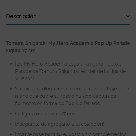
Descripción
Descripción
Tomura Shigaraki My Hero Academia Pop Up Parade
Especificaciones técnicas
Figura 17 cm
Reseñas de clientes
¡De My Hero Academia llega una figura Pop Up
Parade de Tomura Shigaraki, el líder de la Liga de
Villanos!
Su mirada enloquecida apenas visible debajo de la
mano que cubre su rostro ha sido capturada
fielmente en forma de Pop Up Parade.
La figura mide unos 17 cm
¡Asegúrate de agregarlo a tu colección!
Incluye base para su exposición y complementos