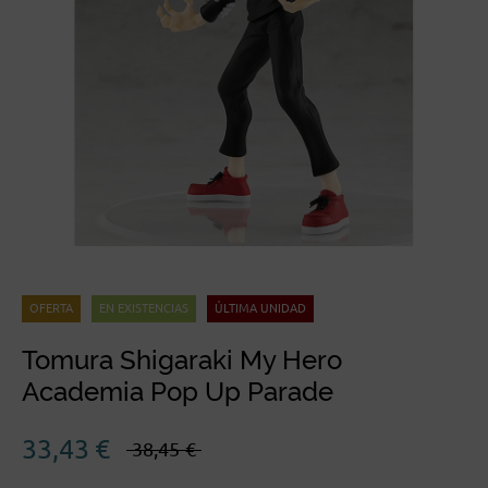
OFERTA
EN EXISTENCIAS
ÚLTIMA UNIDAD
Tomura Shigaraki My Hero
El
El
Academia Pop Up Parade
precio
precio
original
actual
33,43
€
38,45
€
era:
es:
38,45€.
33,43€.