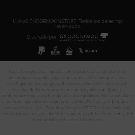
© 2026
ENDORMOONSTORE
. Todos los derechos
reservados.
Diseñado por
Nuestro proyecto de implantación y desarrollo de soluciones de
transformación digital en la gestión empresarial / incorporación de
estrategias de marketing digital en la actividad de la empresa en la
localidad de Córdoba, que tiene como objetivo contribuir a la
modernización digital y a la mejora de la competitividad de las entidades
andaluzas, ha recibido una ayuda de la Unión Europea y de la Junta de
Andalucía con cargo al Programa Operativo FEDER de Andalucía 2014-
2020. Mejorar el uso y calidad de las tecnologías de la información y de la
comunicación y el acceso a las mismas