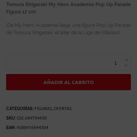
Tomura Shigaraki My Hero Academia Pop Up Parade
Figura 17 cm
¡De My Hero Academia llega una figura Pop Up Parade
de Tomura Shigaraki, el líder de la Liga de Villanos!
TOMURA
SHIGARAKI
MY
HERO
ACADEMIA
POP
UP
AÑADIR AL CARRITO
PARADE
CANTIDAD
CATEGORÍAS:
FIGURAS
,
OFERTAS
SKU:
GSC.MHT94430
EAN:
4580416944304