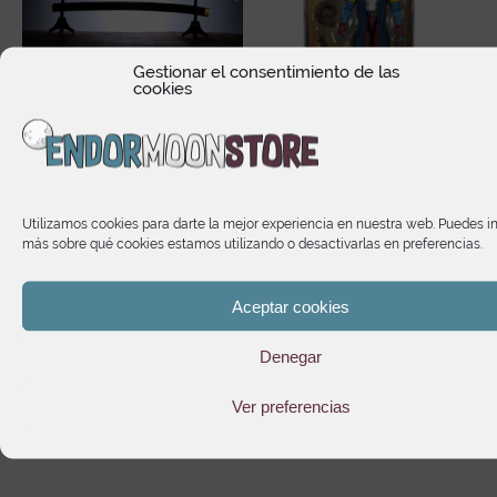
Gestionar el consentimiento de las
cookies
Nichirin Sword Giyu
Marvel Legends Series
Tomioka Demon Slayer:
Maggott
e
Kimetsu no Yaiba
Utilizamos cookies para darte la mejor experiencia en nuestra web. Puedes i
25,75
€
Proplica
más sobre qué cookies estamos utilizando o desactivarlas en preferencias.
137,90
€
Aceptar cookies
Denegar
Te puede interesar
Ver preferencias