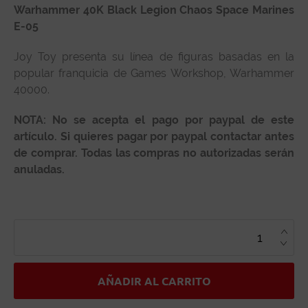
Warhammer 40K Black Legion Chaos Space Marines
E-05
Joy Toy presenta su línea de figuras basadas en la
popular franquicia de Games Workshop, Warhammer
40000.
NOTA: No se acepta el pago por paypal de este
artículo. Si quieres pagar por paypal contactar antes
de comprar. Todas las compras no autorizadas serán
anuladas.
WARHAMMER
40K
BLACK
LEGION
CHAOS
SPACE
MARINES
AÑADIR AL CARRITO
E-
05
CANTIDAD