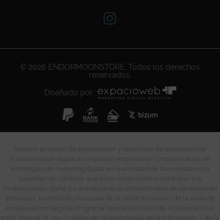
© 2026
ENDORMOONSTORE
. Todos los derechos
reservados.
Diseñado por
Nuestro proyecto de implantación y desarrollo de soluciones de
transformación digital en la gestión empresarial / incorporación de
estrategias de marketing digital en la actividad de la empresa en la
localidad de Córdoba, que tiene como objetivo contribuir a la
modernización digital y a la mejora de la competitividad de las entidades
andaluzas, ha recibido una ayuda de la Unión Europea y de la Junta de
Andalucía con cargo al Programa Operativo FEDER de Andalucía 2014-
2020. Mejorar el uso y calidad de las tecnologías de la información y de la