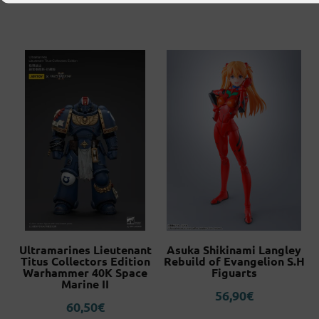
ty
Ultramarines Lieutenant
Asuka Shikinami Langley
r.
Titus Collectors Edition
Rebuild of Evangelion S.H
o
Warhammer 40K Space
Figuarts
Marine II
56,90
€
60,50
€