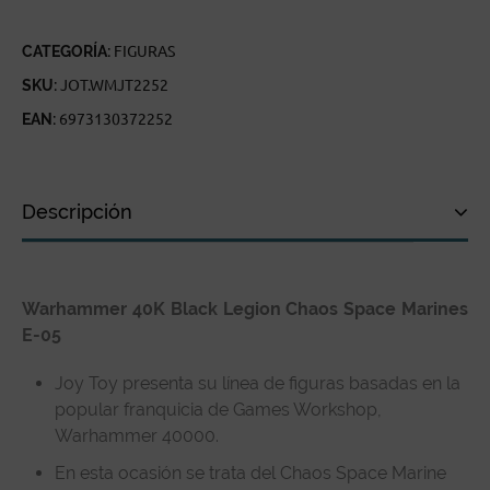
CATEGORÍA:
FIGURAS
SKU:
JOT.WMJT2252
EAN:
6973130372252
Descripción
Descripción
Warhammer 40K Black Legion Chaos Space Marines
Especificaciones técnicas
E-05
Reseñas de clientes
Joy Toy presenta su línea de figuras basadas en la
popular franquicia de Games Workshop,
Warhammer 40000.
En esta ocasión se trata del Chaos Space Marine