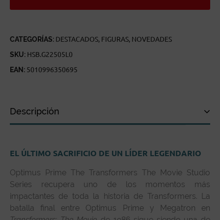
MTMTE
COLLECTION
LEADER
CLASS
CANTIDAD
CATEGORÍAS:
DESTACADOS
,
FIGURAS
,
NOVEDADES
SKU:
HSB.G22505L0
EAN:
5010996350695
Descripción
Descripción
EL ÚLTIMO SACRIFICIO DE UN LÍDER LEGENDARIO
Especificaciones técnicas
Optimus Prime The Transformers The Movie Studio
Reseñas de clientes
Series recupera uno de los momentos más
impactantes de toda la historia de Transformers. La
batalla final entre Optimus Prime y Megatron en
Transformers: The Movie
de 1986 sigue siendo una de