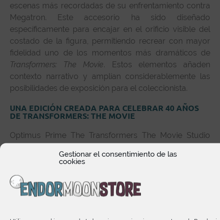
escenas más recordadas de su enfrentamiento contra
Megatron. Este accesorio ha sido diseñado
específicamente para encajar en el orificio visible del
costado de la figura, permitiendo recrear con mayor
fidelidad uno de los momentos más dramáticos de
Transformers: The Movie
. Estos elementos añaden
contexto narrativo y amplían considerablemente las
posibilidades de exposición para el coleccionista.
UNA EDICIÓN CREADA PARA CELEBRAR 40 AÑOS
DE TRANSFORMERS: THE MOVIE
Optimus Prime The Transformers The Movie Studio
Series MTMTE Collection Leader Class forma parte de
Gestionar el consentimiento de las
una colección especial diseñada para conmemorar el
cookies
40 aniversario de la película animada que marcó a
generaciones enteras de aficionados.
La combinación entre daños de batalla, accesorios
cinematográficos, transformación clásica y homenaje