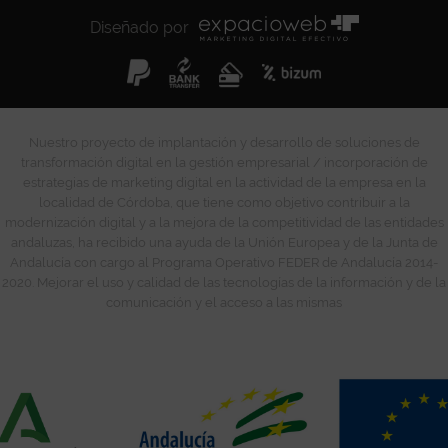
Diseñado por
Nuestro proyecto de implantación y desarrollo de soluciones de
transformación digital en la gestión empresarial / incorporación de
estrategias de marketing digital en la actividad de la empresa en la
localidad de Córdoba, que tiene como objetivo contribuir a la
modernización digital y a la mejora de la competitividad de las entidades
andaluzas, ha recibido una ayuda de la Unión Europea y de la Junta de
Andalucía con cargo al Programa Operativo FEDER de Andalucía 2014-
2020. Mejorar el uso y calidad de las tecnologías de la información y de la
comunicación y el acceso a las mismas