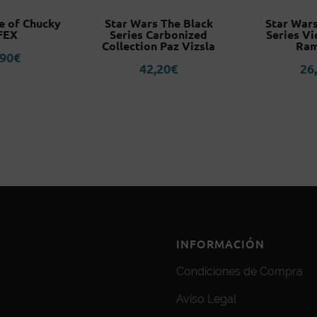
e of Chucky
Star Wars The Black
Star Wars
FEX
Series Carbonized
Series Vi
Collection Paz Vizsla
Ram
,90
€
42,20
€
26
INFORMACIÓN
Condiciones de Compra
Aviso Legal