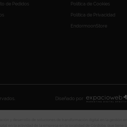
to de Pedidos
Política de Cookies
os
Política de Privacidad
EndormoonStore
ervados.
Diseñado por
ción y desarrollo de soluciones de transformación digital en la gestión e
gital en la actividad de la empresa en la localidad de Córdoba, que tiene c