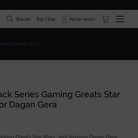
Iniciar sesión
Buscar
Esp
Eng
ismo
Marcas
Blog
RVIVOR DAGAN GERA
ack Series Gaming Greats Star
vor Dagan Gera
aming Greats Star Wars: Jedi Survivor Dagan Gera