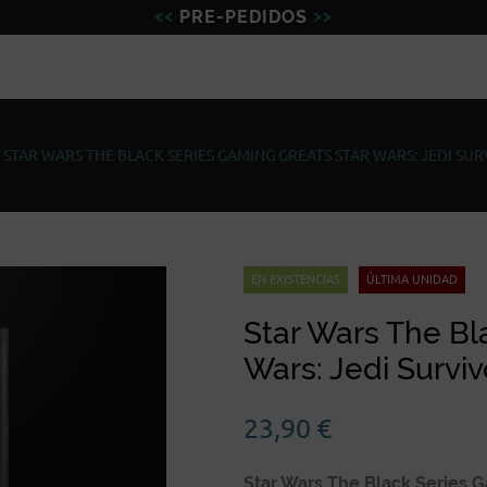
PRE-PEDIDOS
Figuras
Miniaturas
Model
|
STAR WARS THE BLACK SERIES GAMING GREATS STAR WARS: JEDI SU
EN EXISTENCIAS
ÚLTIMA UNIDAD
Star Wars The Bl
Wars: Jedi Survi
23,90
€
Star Wars The Black Series G