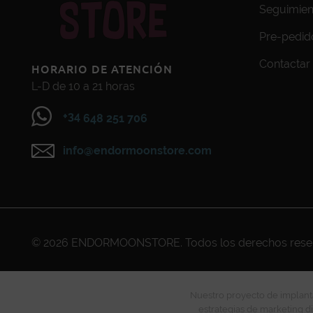
Seguimien
Pre-pedid
Contactar
HORARIO DE ATENCIÓN
L-D de 10 a 21 horas
+34
648 251 706
info@endormoonstore.com
© 2026
ENDORMOONSTORE
. Todos los derechos res
Nuestro proyecto de implanta
estrategias de marketing di