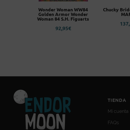
tyle Ver.
Wonder Woman WW84
Chucky Brid
1/6 Scale
Golden Armor Wonder
MA
re
Woman 84 S.H. Figuarts
137
95
€
92,95
€
TIENDA
Mi cuenta
FAQs