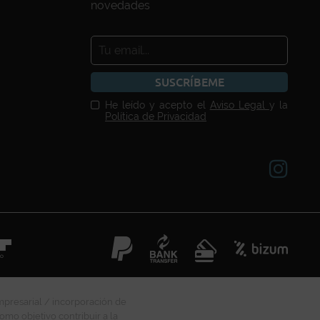
novedades
SUSCRÍBEME
He leído y acepto el
Aviso Legal
y la
Política de Privacidad
mpresarial / incorporación de
omo objetivo contribuir a la