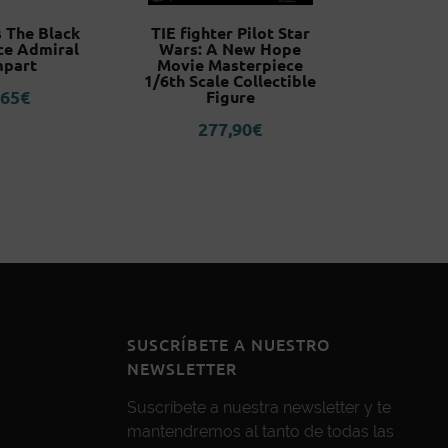
 The Black
TIE fighter Pilot Star
The Mand
ce Admiral
Wars: A New Hope
The Child
part
Movie Masterpiece
Delux
1/6th Scale Collectible
,65
€
44
Figure
277,90
€
SUSCRÍBETE A NUESTRO
NEWSLETTER
Suscríbete a nuestra newsletter y te
mantendremos al tanto de todas las