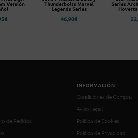
em Versión
Thunderbolts Marvel
Series Arch
añol
Legends Series
Hoverta
95
€
46,90
€
22
INFORMACIÓN
Condiciones de Compra
Aviso Legal
to de Pedidos
Política de Cookies
os
Política de Privacidad