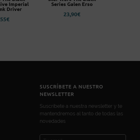
ive Imperial
Series Galen Erso
Univer
nk Driver
23,90
€
1
,55
€
SUSCRÍBETE A NUESTRO
NEWSLETTER
Suscríbete a nuestra newsletter y te
mantendremos al tanto de todas las
novedades