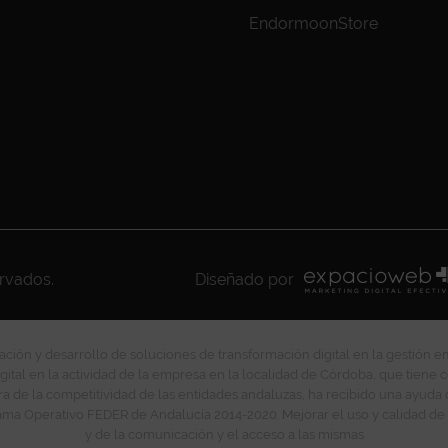
EndormoonStore
ervados.
Diseñado por
ción y desarrollo de soluciones de transformación digital en la gestión e
gital en la actividad de la empresa en la localidad de Córdoba, que tiene c
ra de la competitividad de las entidades andaluzas, ha recibido una ayuda
ma Operativo FEDER de Andalucía 2014-2020. Mejorar el uso y calidad de 
y de la comunicación y el acceso a las mismas