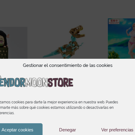
Gestionar el consentimiento de las cookies
mado Demon
Transformers
Iroha Isshi
tsu No yaiba
Generations Selects
Tokyo Ba
 Figure
Deluxe WFC-GS25
Romanti
izamos cookies para darte la mejor experiencia en nuestra web. Puedes
on Ver.1
Transmutate
SNAFU
rmarte más sobre qué cookies estamos utilizando o desactivarlas en
Lumi
erencias.
El
El
25,31
€
18,95
€
19
precio
precio
original
actual
Aceptar cookies
Denegar
Ver preferencias
era:
es: