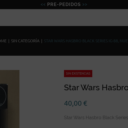
PRE-PEDIDOS
Figuras
Miniaturas
Model
OME
|
SIN CATEGORÍA
|
STAR WARS HASBRO BLACK SERIES IG-88, NU
SIN EXISTENCIAS
Star Wars Hasbro
40,00
€
Star Wars Hasbro Black Serie