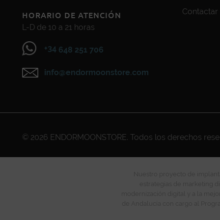
Contactar
HORARIO DE ATENCIÓN
L-D de 10 a 21 horas
+34
648 251 706
info@endormoonstore.com
© 2026
ENDORMOONSTORE
. Todos los derechos res
Nuestro proyecto de implanta
estrategias de marketing di
modernización digital y a la mejo
de Andalucía con cargo al Progra