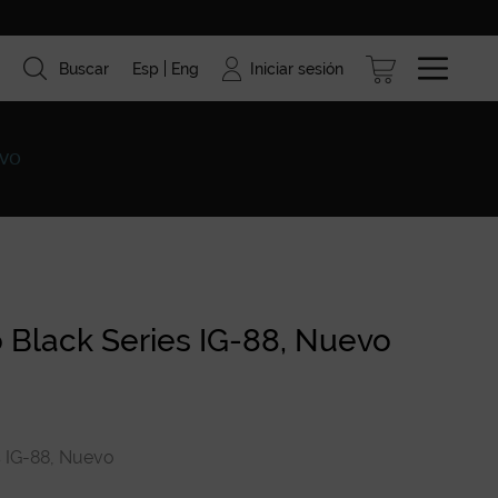
Iniciar sesión
Buscar
Esp
Eng
ismo
Marcas
Blog
EVO
 Black Series IG-88, Nuevo
s IG-88, Nuevo