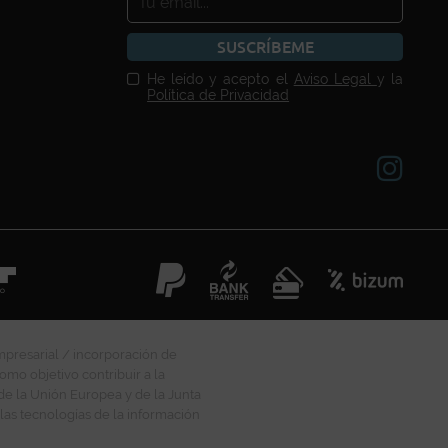
SUSCRÍBEME
He leído y acepto el
Aviso Legal
y la
Política de Privacidad
mpresarial / incorporación de
omo objetivo contribuir a la
 de la Unión Europea y de la Junta
las tecnologías de la información