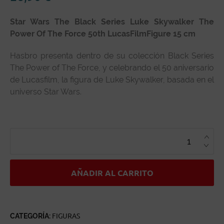
Star Wars The Black Series Luke Skywalker The
Power Of The Force 50th LucasFilmFigure 15 cm
Hasbro presenta dentro de su colección Black Series
The Power of The Force, y celebrando el 50 aniversario
de Lucasfilm, la figura de Luke Skywalker, basada en el
universo Star Wars.
STAR
WARS
THE
BLACK
SERIES
LUKE
SKYWALKER
AÑADIR AL CARRITO
THE
POWER
OF
THE
FORCE
50TH
CATEGORÍA:
FIGURAS
LUCASFILM