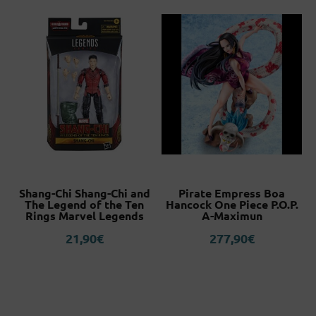
e
Shang-Chi Shang-Chi and
Pirate Empress Boa
r
The Legend of the Ten
Hancock One Piece P.O.P.
Rings Marvel Legends
A-Maximun
21,90
€
277,90
€