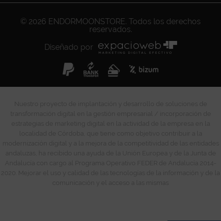
© 2026
ENDORMOONSTORE
. Todos los derechos
reservados.
Diseñado por
Nuestro proyecto de implantación y desarrollo de soluciones de
transformación digital en la gestión empresarial / incorporación de
estrategias de marketing digital en la actividad de la empresa en la
localidad de Córdoba, que tiene como objetivo contribuir a la
modernización digital y a la mejora de la competitividad de las entidades
andaluzas, ha recibido una ayuda de la Unión Europea y de la Junta de
Andalucía con cargo al Programa Operativo FEDER de Andalucía 2014-
2020. Mejorar el uso y calidad de las tecnologías de la información y de la
comunicación y el acceso a las mismas