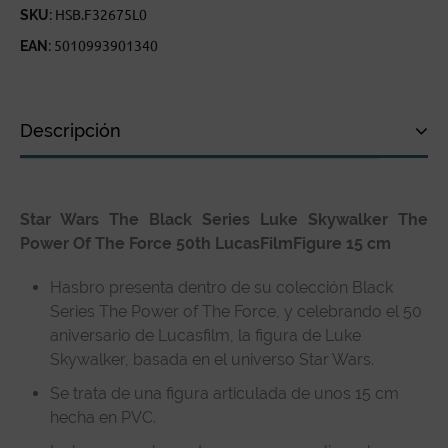
CANTIDAD
SKU:
HSB.F32675L0
EAN:
5010993901340
Descripción
Descripción
Star Wars The Black Series Luke Skywalker The
Especificaciones técnicas
Power Of The Force 50th LucasFilmFigure 15 cm
Reseñas de clientes
Hasbro presenta dentro de su colección Black
Series The Power of The Force, y celebrando el 50
aniversario de Lucasfilm, la figura de Luke
Skywalker, basada en el universo Star Wars.
Se trata de una figura articulada de unos 15 cm
hecha en PVC.