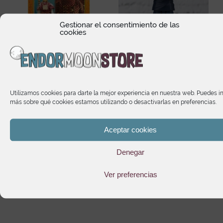
Gestionar el consentimiento de las
cookies
he
Indiana Jones Retro
Toge Inumaki Jujutsu
s
Collection Raiders of the
Kaisen Figuarts mini
Lost Ark Belloq
Utilizamos cookies para darte la mejor experiencia en nuestra web. Puedes i
24,05
€
(Ceremonial)
más sobre qué cookies estamos utilizando o desactivarlas en preferencias.
15,45
€
Aceptar cookies
Denegar
Te puede interesar
Ver preferencias