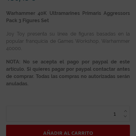
Warhammer 40K Ultramarines Primaris Aggressors
Pack 3 Figures Set
Joy Toy presenta su línea de figuras basadas en la
popular franquicia de Games Workshop, Warhammer
40000.
NOTA: No se acepta el pago por paypal de este
artículo. Si quieres pagar por paypal contactar antes
de comprar. Todas las compras no autorizadas serán
anuladas.
WARHAMMER
40K
ULTRAMARINES
PRIMARIS
AGGRESSORS
PACK
3
AÑADIR AL CARRITO
FIGURES