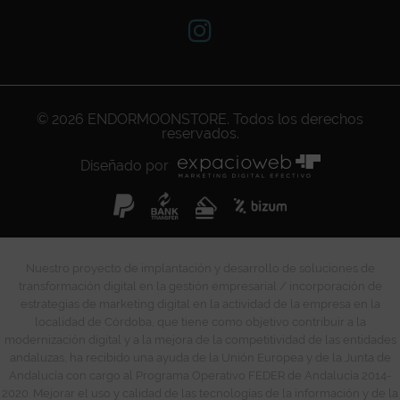
© 2026
ENDORMOONSTORE
. Todos los derechos
reservados.
Diseñado por
Nuestro proyecto de implantación y desarrollo de soluciones de
transformación digital en la gestión empresarial / incorporación de
estrategias de marketing digital en la actividad de la empresa en la
localidad de Córdoba, que tiene como objetivo contribuir a la
modernización digital y a la mejora de la competitividad de las entidades
andaluzas, ha recibido una ayuda de la Unión Europea y de la Junta de
Andalucía con cargo al Programa Operativo FEDER de Andalucía 2014-
2020. Mejorar el uso y calidad de las tecnologías de la información y de la