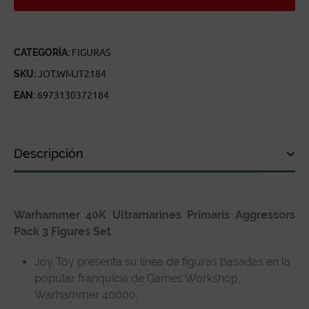
SET
CANTIDAD
CATEGORÍA:
FIGURAS
SKU:
JOT.WMJT2184
EAN:
6973130372184
Descripción
Descripción
Warhammer 40K Ultramarines Primaris Aggressors
Especificaciones técnicas
Pack 3 Figures Set
Reseñas de clientes
Joy Toy presenta su línea de figuras basadas en la
popular franquicia de Games Workshop,
Warhammer 40000.