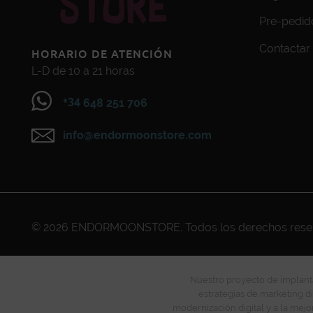
Pre-pedid
Contactar
HORARIO DE ATENCIÓN
L-D de 10 a 21 horas
+34
648 251 706
info@endormoonstore.com
© 2026
ENDORMOONSTORE
. Todos los derechos res
Nuestro proyecto de implanta
estrategias de marketing di
modernización digital y a la mejo