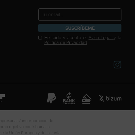
SUSCRÍBEME
He leído y acepto el
Aviso Legal
y la
Política de Privacidad
mpresarial / incorporación de
omo objetivo contribuir a la
 de la Unión Europea y de la Junta