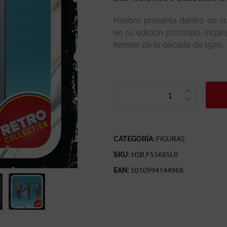
Hasbro presenta dentro de su
en su edicion prototipo. Inspi
Kenner de la década de 1970.
STAR
WARS
RETRO
COLLECTION
CHEWBACCA
PROTOTYPE
EDITION
CANTIDAD
CATEGORÍA:
FIGURAS
SKU:
HSB.F55685L0
EAN:
5010994144968