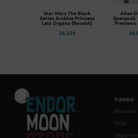
aki Bleach
Star Wars The Black
Alien D
ed Model
Series Archive Princess
Spacesuit 
Leia Organa (Boushh)
Previews 
l
l
28,70
€
26,35
€
26,
recio
recio
riginal
ctual
ra:
s:
8,70€.
6,70€.
TIENDA
Mi cuenta
FAQs
Seguimien