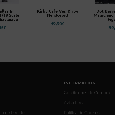
allas In
Kirby Cafe Ver. Kirby
Dot Barre
1/18 Scale
Nendoroid
Magic and 
Exclusive
Fig
49,90
€
95
€
59
INFORMACIÓN
Condiciones de Compra
Aviso Legal
to de Pedidos
Política de Cookies