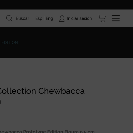
Iniciar sesión
Buscar
Esp
Eng
ismo
Marcas
Blog
 EDITION
 Collection Chewbacca
n
hewbacca Prototype Edition Figura 9,5 cm