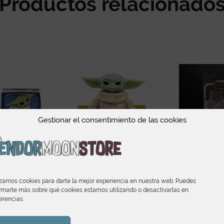
Productos relacionado
Gestionar el consentimiento de las cookies
izamos cookies para darte la mejor experiencia en nuestra web. Puedes
The Bounty
The Child Baby Yoda
Star Wars
rmarte más sobre qué cookies estamos utilizando o desactivarlas en
n Series 2
The Mandalorian
Series Cred
erencias.
ding Pose
Collection Titan
Ahsok
Fire Pose
24,85
€
32