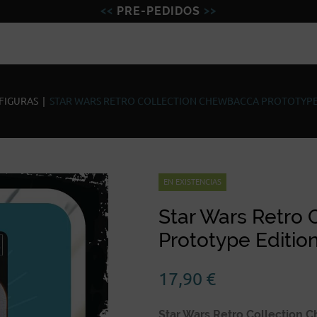
PRE-PEDIDOS
Figuras
Miniaturas
Model
FIGURAS
|
STAR WARS RETRO COLLECTION CHEWBACCA PROTOTYPE
EN EXISTENCIAS
Star Wars Retro
Prototype Editio
17,90
€
Star Wars Retro Collection C