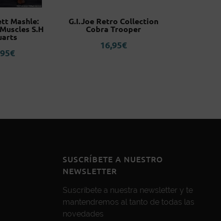
tt Mashle:
G.I.Joe Retro Collection
Darth Malg
Muscles S.H
Cobra Trooper
The Ol
uarts
Galle
16,95
€
,95
€
7
SUSCRÍBETE A NUESTRO
NEWSLETTER
Suscríbete a nuestra newsletter y te
mantendremos al tanto de todas las
novedades