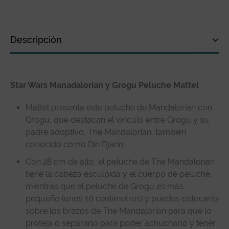
Descripción
Descripción
Star Wars Manadalorian y Grogu Peluche Mattel
Especificaciones técnicas
Reseñas de clientes
Mattel presenta este peluche de Mandalorian con
Grogu, que destacan el vínculo entre Grogu y su
padre adoptivo, The Mandalorian, también
conocido como Din Djarin.
Con 28 cm de alto, el peluche de The Mandalorian
tiene la cabeza esculpida y el cuerpo de peluche,
mientras que el peluche de Grogu es más
pequeño (unos 10 centímetros) y puedes colocarlo
sobre los brazos de The Mandalorian para que lo
proteja o separarlo para poder achucharlo y tener