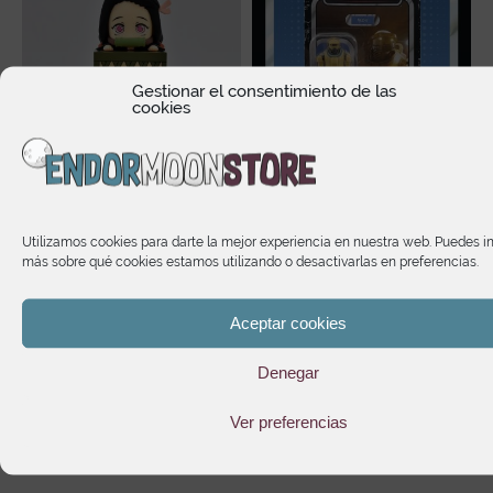
Gestionar el consentimiento de las
cookies
t
Nezuko Kamado Demon
Star Wars Retro
Slayer Kimetsu No yaiba
Collection Star Wars Obi-
Utilizamos cookies para darte la mejor experiencia en nuestra web. Puedes i
Hikkake Figure Collection
Wan Kenobi NED-B
más sobre qué cookies estamos utilizando o desactivarlas en preferencias.
Ver.1
14,90
€
El
El
15,16
€
18,95
€
Aceptar cookies
precio
precio
original
actual
era:
es:
Denegar
18,95€.
15,16€.
Ver preferencias
Te puede interesar