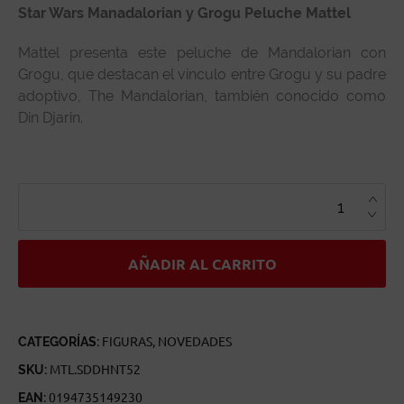
Star Wars Manadalorian y Grogu Peluche Mattel
Mattel presenta este peluche de Mandalorian con
Grogu, que destacan el vínculo entre Grogu y su padre
adoptivo, The Mandalorian, también conocido como
Din Djarin.
STAR
WARS
MANADALORIAN
Y
GROGU
PELUCHE
MATTEL
AÑADIR AL CARRITO
CANTIDAD
CATEGORÍAS:
FIGURAS
,
NOVEDADES
SKU:
MTL.SDDHNT52
EAN:
0194735149230