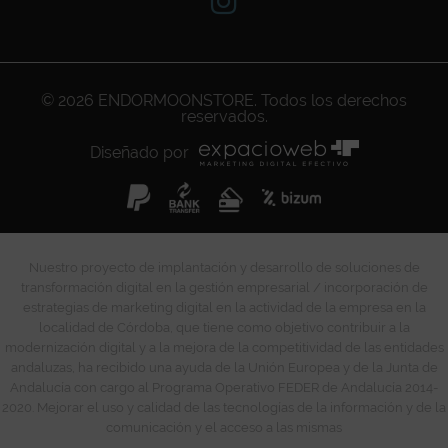
© 2026
ENDORMOONSTORE
. Todos los derechos
reservados.
Diseñado por
Nuestro proyecto de implantación y desarrollo de soluciones de
transformación digital en la gestión empresarial / incorporación de
estrategias de marketing digital en la actividad de la empresa en la
localidad de Córdoba, que tiene como objetivo contribuir a la
modernización digital y a la mejora de la competitividad de las entidades
andaluzas, ha recibido una ayuda de la Unión Europea y de la Junta de
Andalucía con cargo al Programa Operativo FEDER de Andalucía 2014-
2020. Mejorar el uso y calidad de las tecnologías de la información y de la
comunicación y el acceso a las mismas