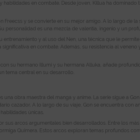
 y habilidades en combate. Desde joven, Killua ha dominado t
 Freecss y se convierte en su mejor amigo. A lo largo de la 
 Su personalidad es una mezcla de valentía, ingenio y un profu
u entrenamiento y al uso del Nen, una técnica que le permite c
a significativa en combate. Además, su resistencia al venen
e con su hermano Illumi y su hermana Alluka, añade profundid
un tema central en su desarrollo.
es una obra maestra del manga y anime. La serie sigue a Gon 
dario cazador. A lo largo de su viaje, Gon se encuentra con 
habilidades únicas.
r sus arcos argumentales bien desarrollados. Entre los más
Hormiga Quimera. Estos arcos exploran temas profundos como