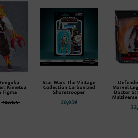
 Rengoku
Star Wars The Vintage
Defende
er: Kimetsu
Collection Carbonized
Marvel Leg
a Figma
Shoretrooper
Doctor Str
Multiverse
El
El
20,95
€
123,45
€
32
precio
precio
original
actual
era:
es:
123,45€.
112,23€.