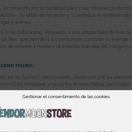
», es conocido por su habilidad para crear historias profun
usho». Su estilo de narración y su enfoque en el desarrollo
ngas y animes.
ivo en la cultura pop, atrayendo a una amplia base de fans 
ca de Nen, que permite a los personajes controlar su energía v
ncia de «Hunter x Hunter» se extiende más allá del manga y a
EGEND FIGURE:
 de las figuras coleccionables, destacada por su atención a
n con Chibi Akihabara, y se centra en inmortalizar personaj
Gestionar el consentimiento de las cookies
fanáticos al corazón de sus mangas favoritos, ofreciendo figu
sión artística con detalles realistas. La línea incluye pers
tacan por su diseño innovador, sino también por los material