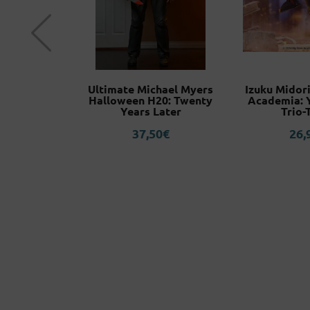
iku Love
Ultimate Michael Myers
Izuku Midor
Color Ver.
Halloween H20: Twenty
Academia: 
topper
Years Later
Trio-
0
€
37,50
€
26,