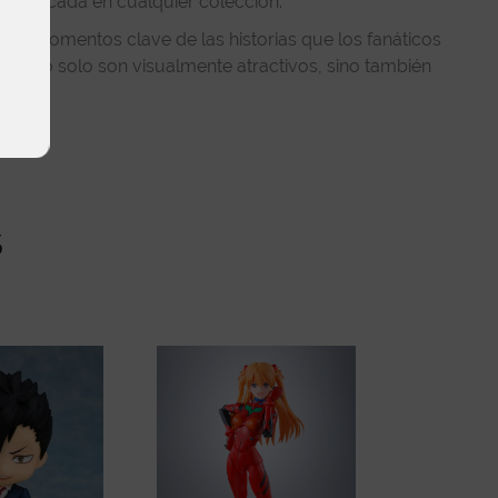
 destacada en cualquier colección.
tan momentos clave de las historias que los fanáticos
que no solo son visualmente atractivos, sino también
s