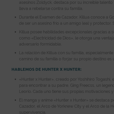
asesinos Zoldyck, destaca por su increíble talento
lleva a rebelarse contra su familia.
Durante el Examen de Cazador, Killua conoce a Gon
de ser un asesino frío a un amigo leal y protector.
Killua posee habilidades excepcionales gracias a s
como «Electricidad de Dios», le otorga una ventaj
adversario formidable.
La relación de Killua con su familia, especialment
camino de su familia o forjar su propio destino es 
HABLEMOS DE HUNTER X HUNTER:
«Hunter x Hunter», creado por Yoshihiro Togashi, 
para encontrar a su padre, Ging Freecss, un legen
Leorio. Cada uno tiene sus propias motivaciones y 
El manga y anime «Hunter x Hunter» se destaca po
Cazador, el Arco de Yorknew City y el Arco de la 
supervivencia.