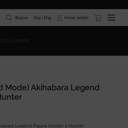
Iniciar sesión
Buscar
Esp
Eng
ismo
Marcas
Blog
UNTER X HUNTER
ed Mode) Akihabara Legend
Hunter
habara Legend Figure Hunter x Hunter