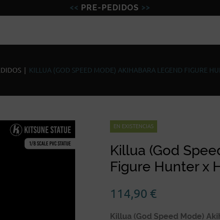
PRE-PEDIDOS
Figuras
Miniaturas
Model
EDIDOS
|
KILLUA (GOD SPEED MODE) AKIHABARA LEGEND FIGURE H
EN EXISTENCIAS
Killua (God Spe
Figure Hunter x 
114,90
€
Killua (God Speed Mode) Aki