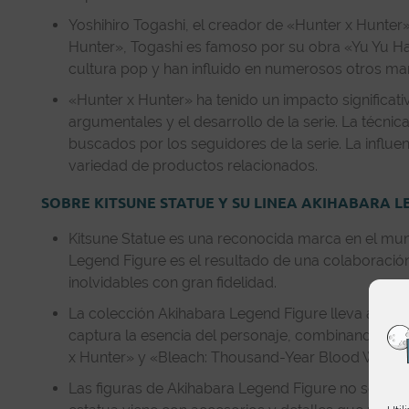
Yoshihiro Togashi, el creador de «Hunter x Hunter
Hunter», Togashi es famoso por su obra «Yu Yu Hak
cultura pop y han influido en numerosos otros ma
«Hunter x Hunter» ha tenido un impacto significat
argumentales y el desarrollo de la serie. La técni
buscados por los seguidores de la serie. La influe
variedad de productos relacionados.
SOBRE KITSUNE STATUE Y SU LINEA AKIHABARA L
Kitsune Statue
es una reconocida marca en el mundo
Legend Figure es el resultado de una colaboració
inolvidables con gran fidelidad.
La colección
Akihabara Legend Figure
lleva a los 
captura la esencia del personaje, combinando preci
x Hunter» y «Bleach: Thousand-Year Blood War».
Las figuras de Akihabara Legend Figure no solo des