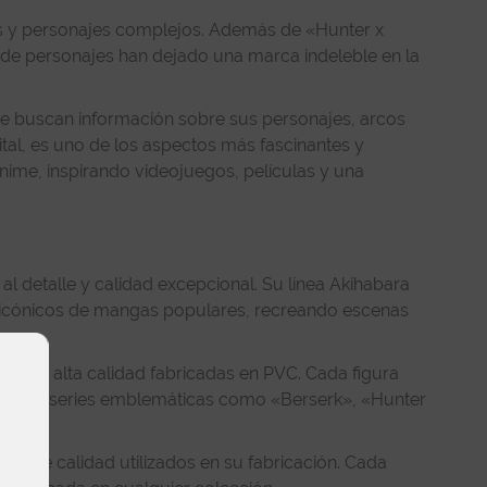
das y personajes complejos. Además de «Hunter x
 de personajes han dejado una marca indeleble en la
que buscan información sobre sus personajes, arcos
ital, es uno de los aspectos más fascinantes y
nime, inspirando videojuegos, películas y una
l detalle y calidad excepcional. Su línea Akihabara
es icónicos de mangas populares, recreando escenas
ras de alta calidad fabricadas en PVC. Cada figura
onajes de series emblemáticas como «Berserk», «Hunter
es de calidad utilizados en su fabricación. Cada