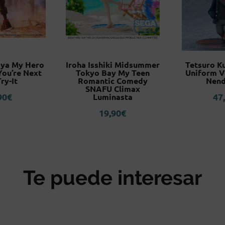
iya My Hero
Iroha Isshiki Midsummer
Tetsuro K
You’re Next
Tokyo Bay My Teen
Uniform Ve
Try-It
Romantic Comedy
Nend
SNAFU Climax
90
€
47
Luminasta
19,90
€
Te puede interesar