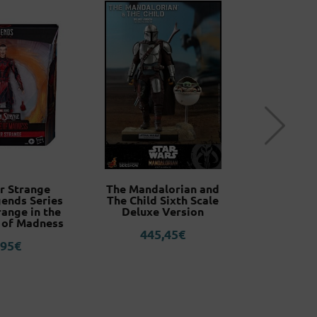
r Strange
The Mandalorian and
Jin Kazama
ends Series
The Child Sixth Scale
Fi
ange in the
Deluxe Version
6
 of Madness
445,45
€
,95
€