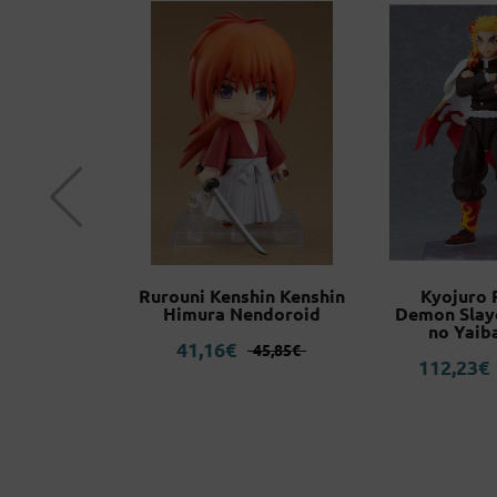
nda S600
Rurouni Kenshin Kenshin
Kyojuro
e/Hardtop
Himura Nendoroid
Demon Slay
scala 1:24
no Yaib
El
El
41,16
€
45,85
€
5
€
112,23
€
precio
precio
original
actual
era:
es:
45,85€.
41,16€.