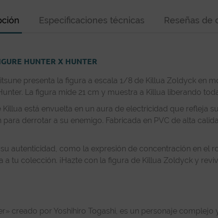
pción
Especificaciones técnicas
Reseñas de c
IGURE HUNTER X HUNTER
itsune presenta la figura a escala 1/8 de Killua Zoldyck en
nter. La figura mide 21 cm y muestra a Killua liberando toda
 Killua está envuelta en un aura de electricidad que refleja
para derrotar a su enemigo. Fabricada en PVC de alta calidad,
 su autenticidad, como la expresión de concentración en el ro
 a tu colección. ¡Hazte con la figura de Killua Zoldyck y re
 creado por Yoshihiro Togashi, es un personaje complejo y fas