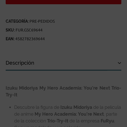
TRY-
IT
CANTIDAD
CATEGORÍA:
PRE-PEDIDOS
SKU:
FUR.GSC69644
EAN:
4582782369644
Descripción
Descripción
Izuku Midoriya My Hero Academia: You’re Next Trio-
Especificaciones técnicas
Try-It
Reseñas de clientes
Descubre la figura de
Izuku Midoriya
de la película
de anime
My Hero Academia: You’re Next
, parte
de la colección
Trio-Try-It
de la empresa
FuRyu
.