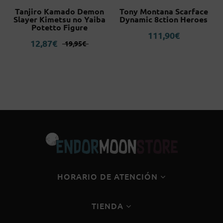
Tanjiro Kamado Demon
Tony Montana Scarface
Slayer Kimetsu no Yaiba
Dynamic 8ction Heroes
e
Potetto Figure
111,90
€
El
El
12,87
€
19,95
€
precio
precio
original
actual
era:
es:
19,95€.
12,87€.
HORARIO DE ATENCIÓN
TIENDA