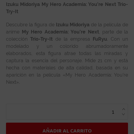
Izuku Midoriya My Hero Academia: You’re Next Trio-
Try-It
Descubre la figura de
Izuku Midoriya
de la película de
anime
My Hero Academia: You’re Next
, parte de la
colección
Trio-Try-It
de la empresa
FuRyu
. Con un
modelado y un colorido abrumadoramente
elaborados, esta figura atrae todas las miradas y
captura la esencia del personaje. Mide 21 cm y está
hecha con materiales de alta calidad, basada en su
aparición en la película «My Hero Academia: You’re
Next».
IZUKU
MIDORIYA
MY
HERO
ACADEMIA:
YOU'RE
NEXT
AÑADIR AL CARRITO
TRIO-