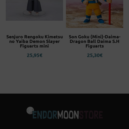
r
Senjuro Rengoku Kimetsu
Son Goku (Mini)-Daima-
ni
no Yaiba Demon Slayer
Dragon Ball Daima S.H
Figuarts mini
Figuarts
25,95
€
25,30
€