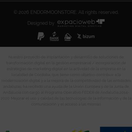
© 2026
ENDORMOONSTORE
. All rights reserved.
Designed by
Nuestro proyecto de implantación y desarrollo de soluciones de
transformación digital en la gestión empresarial / incorporación de
estrategias de marketing digital en la actividad de la empresa en la
localidad de Córdoba, que tiene como objetivo contribuir a la
modernización digital y a la mejora de la competitividad de las entidades
andaluzas, ha recibido una ayuda de la Unión Europea y de la Junta de
Andalucía con cargo al Programa Operativo FEDER de Andalucía 2014-
2020. Mejorar el uso y calidad de las tecnologías de la información y de la
comunicación y el acceso a las mismas