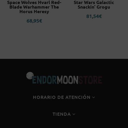
)
Space Wolves Hvarl Red-
Star Wars Galactic
L
Blade Warhammer The
Snackin’ Grogu
Horus Heresy
81,54
€
68,95
€
HORARIO DE ATENCIÓN
TIENDA