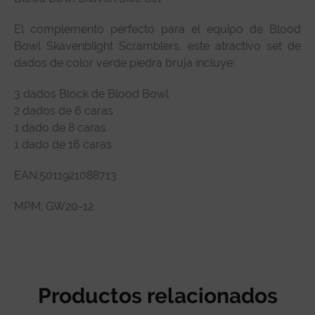
Especificaciones técnicas
El complemento perfecto para el equipo de Blood
Reseñas de clientes
Bowl Skavenblight Scramblers, este atractivo set de
dados de color verde piedra bruja incluye:
3 dados Block de Blood Bowl
2 dados de 6 caras
1 dado de 8 caras
1 dado de 16 caras
EAN:
5011921088713
MPM:
GW20-12
Productos relacionados