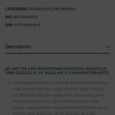
CATEGORÍAS:
DESTACADOS
,
PRE-PEDIDOS
SKU:
BDI.SD692818
EAN:
4573102692818
Descripción
Descripción
¡EL REY DE LOS MONSTRUOS REGRESA: GODZILLA
Especificaciones técnicas
1989 GODZILLA VS. BIOLLANTE S.H.MONSTERARTS!
Reseñas de clientes
¡Prepárate para revivir uno de los enfrentamientos
más épicos del Kaiju-eiga! Godzilla 1989 Godzilla
vs. Biollante está de vuelta en la aclamada serie -
Movie Graphic Plus- de S.H.MonsterArts. Esta
figura coleccionable, inspirada directamente en su
memorable aparición en la película de 1989