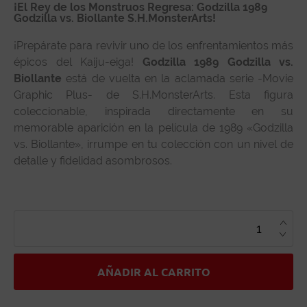
¡El Rey de los Monstruos Regresa: Godzilla 1989
Godzilla vs. Biollante S.H.MonsterArts!
¡Prepárate para revivir uno de los enfrentamientos más
épicos del Kaiju-eiga!
Godzilla 1989 Godzilla vs.
Biollante
está de vuelta en la aclamada serie -Movie
Graphic Plus- de S.H.MonsterArts. Esta figura
coleccionable, inspirada directamente en su
memorable aparición en la película de 1989 «Godzilla
vs. Biollante», irrumpe en tu colección con un nivel de
detalle y fidelidad asombrosos.
GODZILLA
1989
GODZILLA
VS.
BIOLLANTE
MOVIE
GRAPHIC
AÑADIR AL CARRITO
PLUS
S.H
MONSTERARTS
CANTIDAD