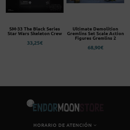
SM-33 The Black Series
Ultimate Demolition
Star Wars Skeleton Crew
Gremlins Set Scale Action
s
Figures Gremlins 2
33,25
€
68,90
€
HORARIO DE ATENCIÓN