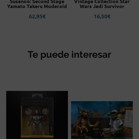
t+
Susanoo: Second Stage
Vintage Collection Star
S
Yamato Takeru Moderoid
Wars Jedi Survivor
62,95
€
16,50
€
Te puede interesar