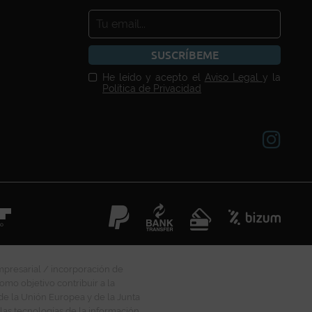
SUSCRÍBEME
He leído y acepto el
Aviso Legal
y la
Política de Privacidad
mpresarial / incorporación de
omo objetivo contribuir a la
 de la Unión Europea y de la Junta
las tecnologías de la información