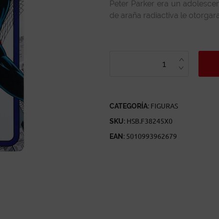
Peter Parker era un adolesce
de araña radiactiva le otorga
HASBRO
MARVEL
LEGENDS
RETRO
SPIDER-
MAN
CANTIDAD
CATEGORÍA:
FIGURAS
SKU:
HSB.F38245X0
EAN:
5010993962679