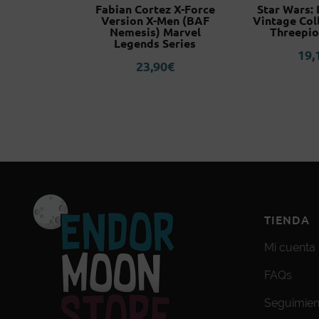
Wars Black
Fabian Cortez X-Force
Star Wars:
xy´s Edge
Version X-Men (BAF
Vintage Col
Nemesis) Marvel
Threepio
5
€
Legends Series
19,
23,90
€
TIENDA
Mi cuenta
FAQs
Seguimien