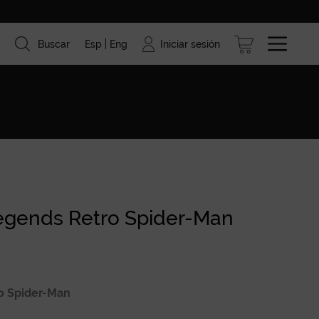
Iniciar sesión
Buscar
Esp
Eng
ismo
Marcas
Blog
egends Retro Spider-Man
o Spider-Man