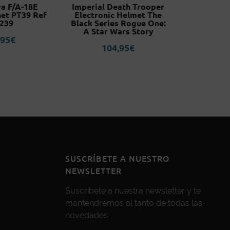
a F/A-18E
Imperial Death Trooper
He-Man Cl
et PT39 Ref
Electronic Helmet The
of The
239
Black Series Rogue One:
Rev
A Star Wars Story
,95
€
2
104,95
€
SUSCRÍBETE A NUESTRO
NEWSLETTER
Suscríbete a nuestra newsletter y te
mantendremos al tanto de todas las
novedades