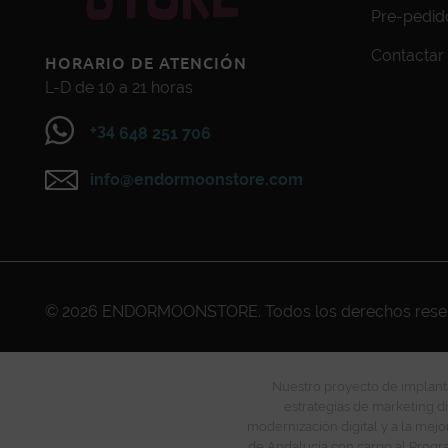
Pre-pedid
Contactar
HORARIO DE ATENCIÓN
L-D de 10 a 21 horas
+34
648 251 706
info@endormoonstore.com
© 2026
ENDORMOONSTORE
. Todos los derechos res
Nuestro proyecto de implanta
estrategias de marketing di
modernización digital y a la mejo
de Andalucía con cargo al Progra