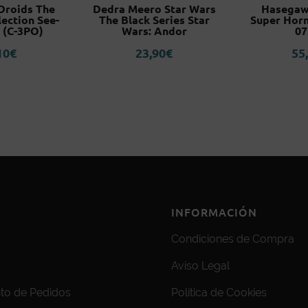
 Droids The
Dedra Meero Star Wars
Hasegaw
lection See-
The Black Series Star
Super Horn
 (C-3PO)
Wars: Andor
07
10
€
23,90
€
55
INFORMACIÓN
Condiciones de Compra
Aviso Legal
to de Pedidos
Política de Cookies