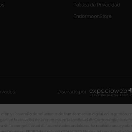
os
Política de Privacidad
EndormoonStore
ervados.
Diseñado por
ción y desarrollo de soluciones de transformación digital en la gestión e
gital en la actividad de la empresa en la localidad de Córdoba, que tiene c
ra de la competitividad de las entidades andaluzas, ha recibido una ayuda
ma Operativo FEDER de Andalucía 2014-2020. Mejorar el uso y calidad de 