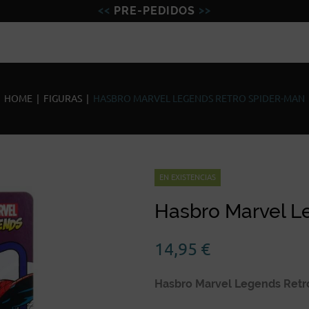
PRE-PEDIDOS
Figuras
Miniaturas
Model
HOME
|
FIGURAS
|
HASBRO MARVEL LEGENDS RETRO SPIDER-MAN
EN EXISTENCIAS
Hasbro Marvel L
14,95
€
Hasbro Marvel Legends Retr