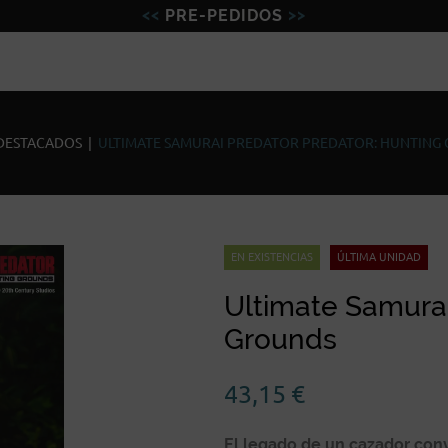
PRE-PEDIDOS
Figuras
Miniaturas
Model
DESTACADOS
|
ULTIMATE SAMURAI PREDATOR PREDATOR: HUNTING
EN EXISTENCIAS
ÚLTIMA UNIDAD
Ultimate Samurai
Grounds
43,15
€
El legado de un cazador conve