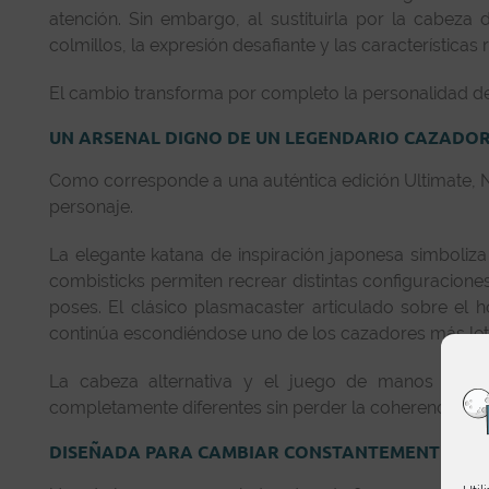
atención. Sin embargo, al sustituirla por la cabeza
colmillos, la expresión desafiante y las característica
El cambio transforma por completo la personalidad de 
UN ARSENAL DIGNO DE UN LEGENDARIO CAZADOR
Como corresponde a una auténtica edición Ultimate, 
personaje.
La elegante katana de inspiración japonesa simboliz
combisticks permiten recrear distintas configuracio
poses. El clásico plasmacaster articulado sobre el 
continúa escondiéndose uno de los cazadores más leta
La cabeza alternativa y el juego de manos interc
completamente diferentes sin perder la coherencia est
DISEÑADA PARA CAMBIAR CONSTANTEMENTE DE P