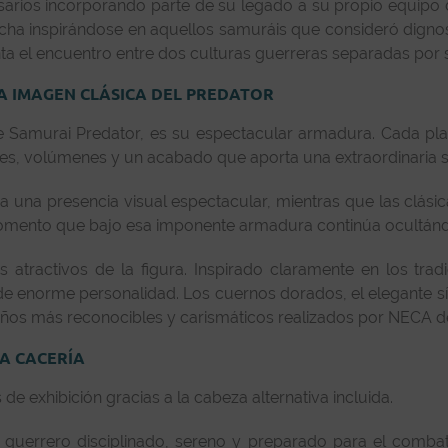
sarios incorporando parte de su legado a su propio equipo 
cha inspirándose en aquellos samuráis que consideró dignos
a el encuentro entre dos culturas guerreras separadas por si
 IMAGEN CLÁSICA DEL PREDATOR
ste Samurai Predator, es su espectacular armadura. Cada pl
eves, volúmenes y un acabado que aporta una extraordinaria 
 una presencia visual espectacular, mientras que las clási
momento que bajo esa imponente armadura continúa ocultándo
 atractivos de la figura. Inspirado claramente en los trad
 enorme personalidad. Los cuernos dorados, el elegante símb
eños más reconocibles y carismáticos realizados por NECA den
A CACERÍA
e exhibición gracias a la cabeza alternativa incluida.
guerrero disciplinado, sereno y preparado para el comba