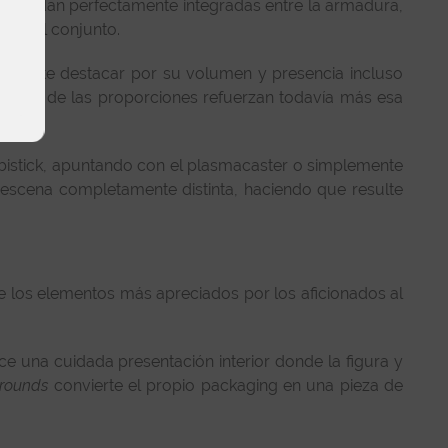
nes quedan perfectamente integradas entre la armadura,
ta del conjunto.
 permite destacar por su volumen y presencia incluso
uilibrio de las proporciones refuerzan todavía más esa
bistick, apuntando con el plasmacaster o simplemente
escena completamente distinta, haciendo que resulte
e los elementos más apreciados por los aficionados al
ece una cuidada presentación interior donde la figura y
Grounds
convierte el propio packaging en una pieza de