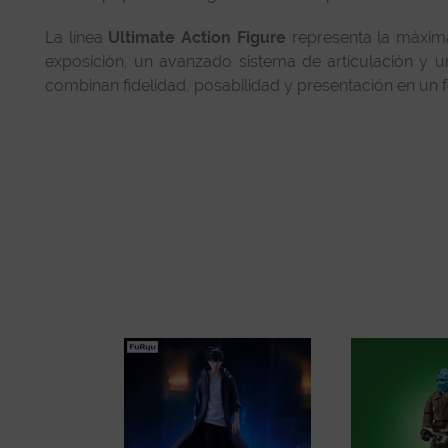
La línea
Ultimate Action Figure
representa la máxima
exposición, un avanzado sistema de articulación y u
combinan fidelidad, posabilidad y presentación en un 