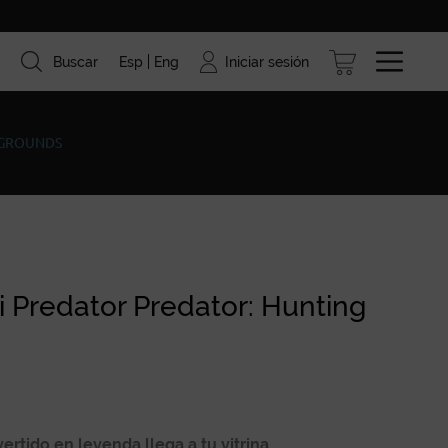
Iniciar sesión
Buscar
Esp
Eng
ismo
Marcas
Blog
 GROUNDS
 Predator Predator: Hunting
rtido en leyenda llega a tu vitrina