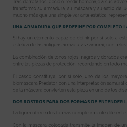
Tras derrotarlos, decidió rendir homenaje a sus adver
transformó su armadura, su máscara y su estilo de lu
mucho más que una simple variante estética: represent
UNA ARMADURA QUE REDEFINE POR COMPLETO LA
Si hay un elemento capaz de definir por sí solo a e
estética de las antiguas armaduras samurái, con reli
La combinación de tonos rojos, negros y dorados crea
entre las piezas de protección, recordando en todo 
El casco constituye, por sí solo, uno de los mayores
biomáscara Predator con una interpretación samurái de
de la máscara convierten esta pieza en uno de los dis
DOS ROSTROS PARA DOS FORMAS DE ENTENDER L
La figura ofrece dos formas completamente diferentes d
Con la máscara colocada transmite la imagen de un 