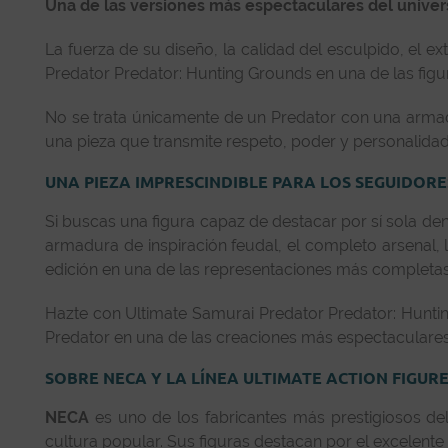
Una de las versiones más espectaculares del univer
La fuerza de su diseño, la calidad del esculpido, el e
Predator Predator: Hunting Grounds en una de las figu
No se trata únicamente de un Predator con una armadu
una pieza que transmite respeto, poder y personalida
UNA PIEZA IMPRESCINDIBLE PARA LOS SEGUIDOR
Si buscas una figura capaz de destacar por sí sola den
armadura de inspiración feudal, el completo arsenal, la
edición en una de las representaciones más completas 
Hazte con Ultimate Samurai Predator Predator: Huntin
Predator en una de las creaciones más espectaculare
SOBRE NECA Y LA LÍNEA ULTIMATE ACTION FIGUR
NECA
es uno de los fabricantes más prestigiosos del
cultura popular. Sus figuras destacan por el excelente 