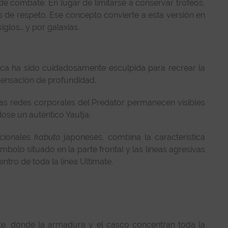
de combate. En lugar de limitarse a conservar trofeos,
 de respeto. Ese concepto convierte a esta versión en
glos… y por galaxias.
aca ha sido cuidadosamente esculpida para recrear la
sensación de profundidad.
cas redes corporales del Predator permanecen visibles
se un auténtico Yautja.
icionales
kabuto
japoneses, combina la característica
olo situado en la parte frontal y las líneas agresivas
tro de toda la línea Ultimate.
te, donde la armadura y el casco concentran toda la