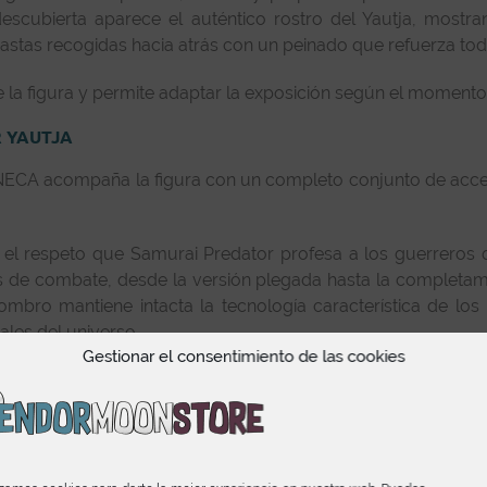
 descubierta aparece el auténtico rostro del Yautja, mostr
s rastas recogidas hacia atrás con un peinado que refuerza to
la figura y permite adaptar la exposición según el momento d
 YAUTJA
NECA acompaña la figura con un completo conjunto de acces
a el respeto que Samurai Predator profesa a los guerreros 
nes de combate, desde la versión plegada hasta la comple
hombro mantiene intacta la tecnología característica de lo
les del universo.
Gestionar el consentimiento de las cookies
ambiables completan un conjunto que multiplica las po
ética del personaje.
ERSONALIDAD EN LA VITRINA