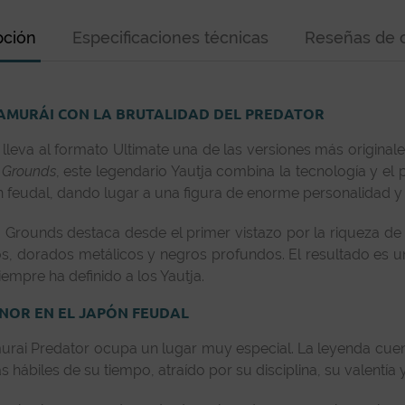
pción
Especificaciones técnicas
Reseñas de c
SAMURÁI CON LA BRUTALIDAD DEL PREDATOR
lleva al formato Ultimate una de las versiones más original
g Grounds
, este legendario Yautja combina la tecnología y el p
pón feudal, dando lugar a una figura de enorme personalidad
 Grounds destaca desde el primer vistazo por la riqueza de 
, dorados metálicos y negros profundos. El resultado es un
iempre ha definido a los Yautja.
NOR EN EL JAPÓN FEUDAL
urai Predator ocupa un lugar muy especial. La leyenda cuen
 hábiles de su tiempo, atraído por su disciplina, su valentía