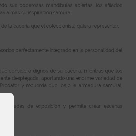
ando sus poderosas mandíbulas abiertas, los afilados
davía más su inspiración samurái.
e la cacería que el coleccionista quiera representar.
orios perfectamente integrado en la personalidad del
que consideró dignos de su cacería, mientras que los
tamente desplegada, aportando una enorme variedad de
s Predator y recuerda que, bajo la armadura samurái,
sibilidades de exposición y permite crear escenas