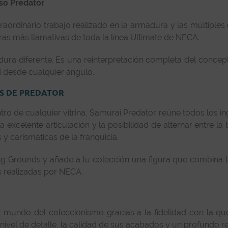
so Predator
xtraordinario trabajo realizado en la armadura y las múltipl
ras más llamativas de toda la línea Ultimate de NECA.
ra diferente. Es una reinterpretación completa del concept
d desde cualquier ángulo.
ES DE PREDATOR
tro de cualquier vitrina, Samurai Predator reúne todos los i
 excelente articulación y la posibilidad de alternar entre la
y carismáticas de la franquicia.
g Grounds y añade a tu colección una figura que combina la 
s realizadas por NECA.
E
 mundo del coleccionismo gracias a la fidelidad con la que
nivel de detalle, la calidad de sus acabados y un profundo res