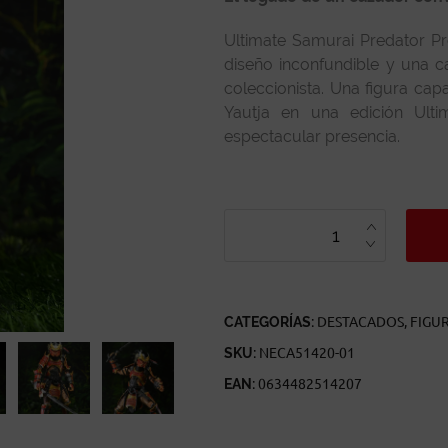
Ultimate Samurai Predator Pr
diseño inconfundible y una c
coleccionista. Una figura cap
Yautja en una edición Ult
espectacular presencia.
ULTIMATE
SAMURAI
PREDATOR
PREDATOR:
HUNTING
GROUNDS
CANTIDAD
CATEGORÍAS:
DESTACADOS
,
FIGU
SKU:
NECA51420-01
EAN:
0634482514207