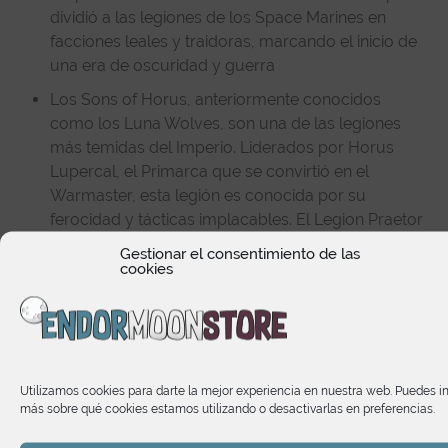
dividió a las legiones de los Space Marines en
facciones leales y traidoras, marcando el inicio de
una era de oscuridad y guerra
Los Sons of Horus, anteriormente conocidos
como los Luna Wolves, son una de las legiones
más temidas del Imperio. Liderados por Horus
Lupercal, el Primarca que se convirtió en el
Warmaster, esta legión es conocida por su
ferocidad y tácticas implacables. El Legion Praetor
with Power Fist simboliza la fuerza y el liderazgo
Gestionar el consentimiento de las
de esta legión, siendo una figura clave en las
cookies
campañas de los Sons of Horus durante la Herejía
de Horus.
Utilizamos cookies para darte la mejor experiencia en nuestra web. Puedes i
más sobre qué cookies estamos utilizando o desactivarlas en preferencias.
Productos relacionados