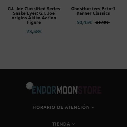
G.I. Joe Classified Series
Ghostbusters Ecto-1
Snake Eyes: G.I. Joe
Kenner Classics
origins Akiko Action
El
El
50,45
€
Figure
56,40
€
precio
precio
23,58
€
original
actual
era:
es:
56,40€.
50,45€.
HORARIO DE ATENCIÓN
TIENDA