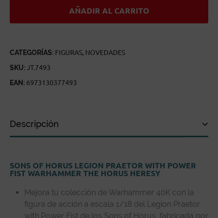
POWER
AÑADIR AL CARRITO
FIST
WARHAMMER
THE
HORUS
HERESY
CANTIDAD
CATEGORÍAS:
FIGURAS
,
NOVEDADES
SKU:
JT.7493
EAN:
6973130377493
Descripción
Descripción
SONS OF HORUS LEGION PRAETOR WITH POWER
Especificaciones técnicas
FIST WARHAMMER THE HORUS HERESY
Reseñas de clientes
Mejora tu colección de Warhammer 40K con la
figura de acción a escala 1/18 del Legion Praetor
with Power Fist de los Sons of Horus, fabricada por