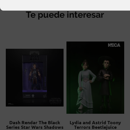
Te puede interesar
Dash Rendar The Black
Lydia and Astrid Toony
Series Star Wars Shadows
Terrors Beetlejuice