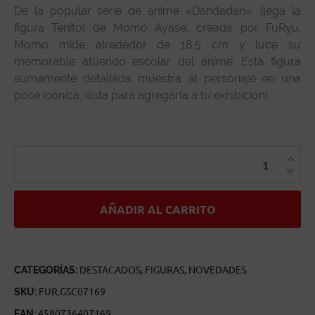
De la popular serie de anime «Dandadan», llega la
figura Tenitol de Momo Ayase, creada por FuRyu.
Momo mide alrededor de 18,5 cm y luce su
memorable atuendo escolar del anime. Esta figura
sumamente detallada muestra al personaje en una
pose icónica, ¡lista para agregarla a tu exhibición!
MOMO
DANDADAN
TENITOL
CANTIDAD
AÑADIR AL CARRITO
CATEGORÍAS:
DESTACADOS
,
FIGURAS
,
NOVEDADES
SKU:
FUR.GSC07169
EAN:
4580736407169