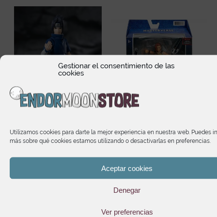
Gestionar el consentimiento de las
cookies
Utilizamos cookies para darte la mejor experiencia en nuestra web. Puedes i
más sobre qué cookies estamos utilizando o desactivarlas en preferencias.
Sasuke Uchiha Ninja
Teela Classic Masters of
Prodigy of the Uchiha
The Universe Revelation
Clan Bloodline S.H
22,65
€
Figuarts
Aceptar cookies
51,30
€
Denegar
Ver preferencias