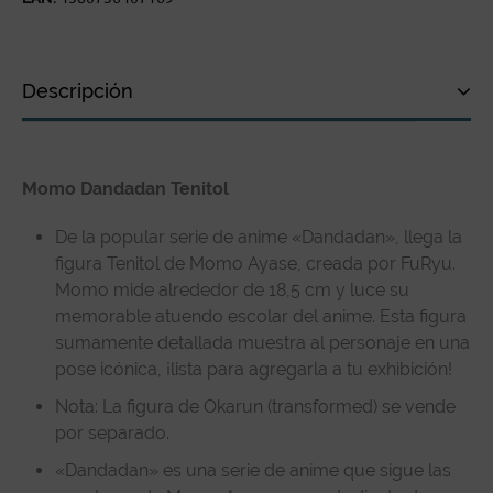
Descripción
Descripción
Momo Dandadan Tenitol
Especificaciones técnicas
Reseñas de clientes
De la popular serie de anime «Dandadan», llega la
figura Tenitol de Momo Ayase, creada por FuRyu.
Momo mide alrededor de 18,5 cm y luce su
memorable atuendo escolar del anime. Esta figura
sumamente detallada muestra al personaje en una
pose icónica, ¡lista para agregarla a tu exhibición!
Nota: La figura de Okarun (transformed) se vende
por separado.
«Dandadan» es una serie de anime que sigue las