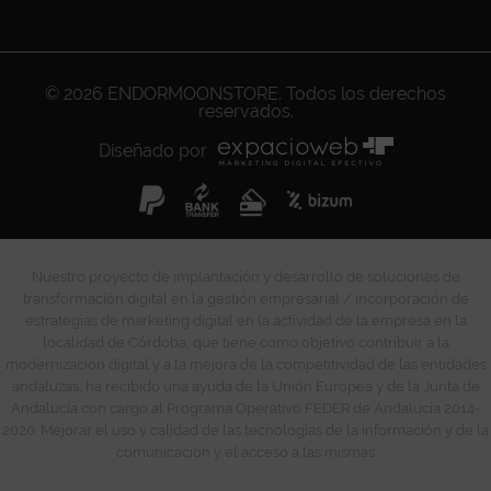
© 2026
ENDORMOONSTORE
. Todos los derechos
reservados.
Diseñado por
Nuestro proyecto de implantación y desarrollo de soluciones de
transformación digital en la gestión empresarial / incorporación de
estrategias de marketing digital en la actividad de la empresa en la
localidad de Córdoba, que tiene como objetivo contribuir a la
modernización digital y a la mejora de la competitividad de las entidades
andaluzas, ha recibido una ayuda de la Unión Europea y de la Junta de
Andalucía con cargo al Programa Operativo FEDER de Andalucía 2014-
2020. Mejorar el uso y calidad de las tecnologías de la información y de la
comunicación y el acceso a las mismas