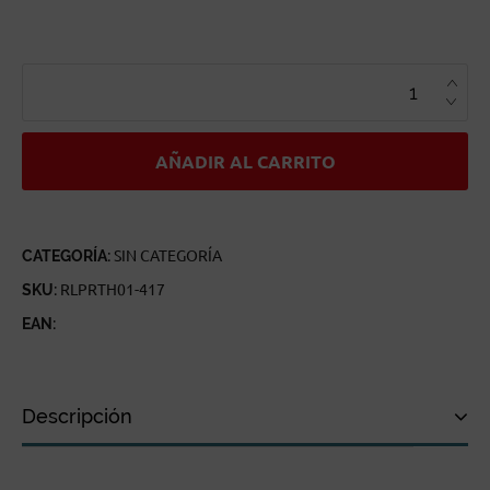
RAL
PARTHA
NOMAD
WARRIOR
WOMAN
CANTIDAD
AÑADIR AL CARRITO
CATEGORÍA:
SIN CATEGORÍA
SKU:
RLPRTH01-417
EAN:
Descripción
Descripción