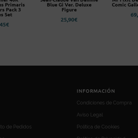
es Primaris
Blue Gi Ver. Deluxe
Comic Gall
rs Pack 3
Figure
69
es Set
25,90
€
,45
€
INFORMACIÓN
Condiciones de Compra
Aviso Legal
to de Pedidos
Política de Cookies