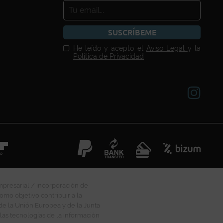
SUSCRÍBEME
He leído y acepto el
Aviso Legal
y la
Política de Privacidad
mpresarial / incorporación de
omo objetivo contribuir a la
 de la Unión Europea y de la Junta
las tecnologías de la información