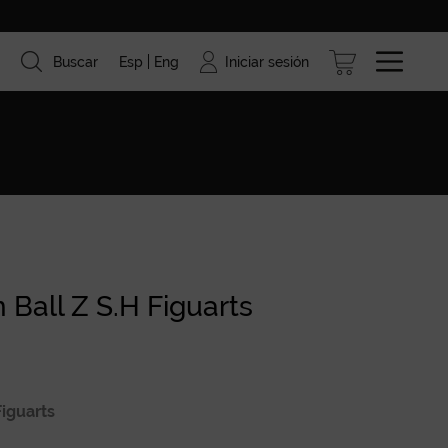
Iniciar sesión
Buscar
Esp
Eng
ismo
Marcas
Blog
 Ball Z S.H Figuarts
Figuarts