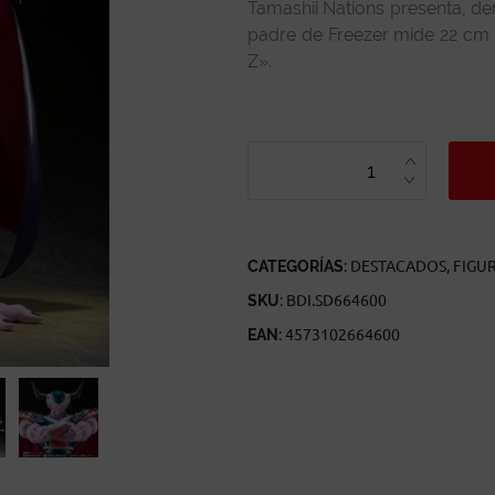
Tamashii Nations presenta, dent
padre de Freezer mide 22 cm 
Z».
KING
COLD
DRAGON
BALL
Z
S.H
FIGUARTS
CANTIDAD
CATEGORÍAS:
DESTACADOS
,
FIGU
SKU:
BDI.SD664600
EAN:
4573102664600