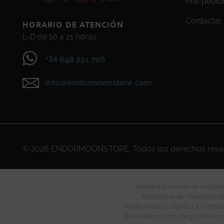
Pre-pedid
Contactar
HORARIO DE ATENCIÓN
L-D de 10 a 21 horas
+34
648 251 706
info@endormoonstore.com
© 2026
ENDORMOONSTORE
. Todos los derechos res
Nuestro proyecto de implanta
estrategias de marketing di
modernización digital y a la mejo
de Andalucía con cargo al Progra