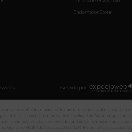
os
Política de Privacidad
EndormoonStore
ervados.
Diseñado por
ción y desarrollo de soluciones de transformación digital en la gestión e
gital en la actividad de la empresa en la localidad de Córdoba, que tiene c
ra de la competitividad de las entidades andaluzas, ha recibido una ayuda
ma Operativo FEDER de Andalucía 2014-2020. Mejorar el uso y calidad de 