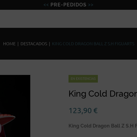
PRE-PEDIDOS
Figuras
Miniaturas
Model
HOME
|
DESTACADOS
|
KING COLD DRAGON BALL Z S.H FIGUARTS
EN EXISTENCIAS
King Cold Dragon
123,90
€
King Cold Dragon Ball Z S.H 