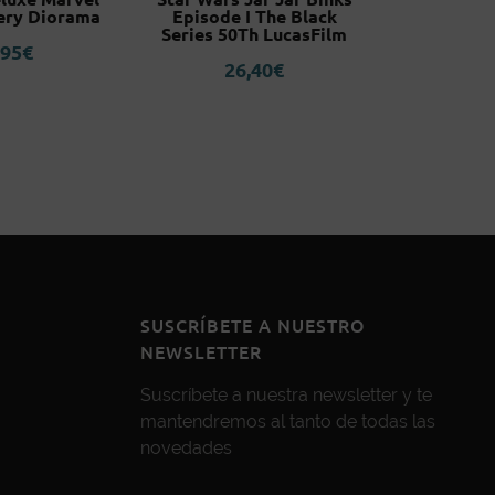
ery Diorama
Episode I The Black
China Dre
Series 50Th LucasFilm
T
,95
€
26,40
€
2
SUSCRÍBETE A NUESTRO
NEWSLETTER
Suscríbete a nuestra newsletter y te
mantendremos al tanto de todas las
novedades