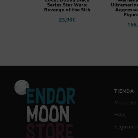
.H Figuarts
Series Star Wars:
Ultramarin
Revenge of the Sith
Aggresso
0
€
Figur
23,90
€
156
TIENDA
Mi cuenta
FAQs
Seguimien