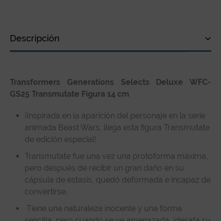
Descripción
Descripción
Transformers Generations Selects Deluxe WFC-
Especificaciones técnicas
GS25 Transmutate Figura 14 cm
Reseñas de clientes
¡Inspirada en la aparición del personaje en la serie
animada Beast Wars, llega esta figura Transmutate
de edición especial!
Transmutate fue una vez una protoforma máxima,
pero después de recibir un gran daño en su
cápsula de estasis, quedó deformada e incapaz de
convertirse.
Tiene una naturaleza inocente y una forma
sencilla, pero cuando se ve amenazada, ¡desata su