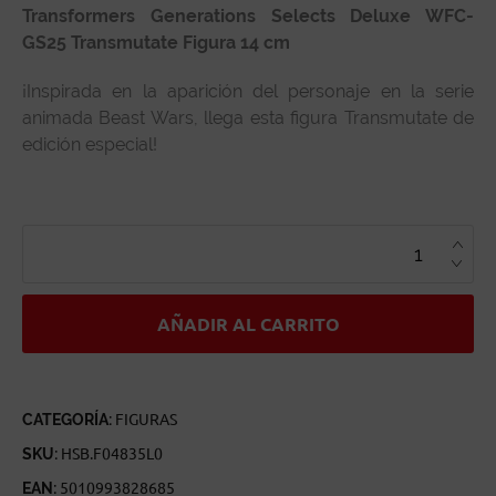
Transformers Generations Selects Deluxe WFC-
GS25 Transmutate Figura 14 cm
¡Inspirada en la aparición del personaje en la serie
animada Beast Wars, llega esta figura Transmutate de
edición especial!
TRANSFORMERS
GENERATIONS
SELECTS
DELUXE
WFC-
GS25
TRANSMUTATE
AÑADIR AL CARRITO
CANTIDAD
CATEGORÍA:
FIGURAS
SKU:
HSB.F04835L0
EAN:
5010993828685