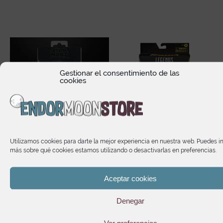
Gestionar el consentimiento de las
cookies
Utilizamos cookies para darte la mejor experiencia en nuestra web. Puedes i
más sobre qué cookies estamos utilizando o desactivarlas en preferencias.
Star Wars The Black
Marvel Legends Series
e
Series Star Wars: Ashoka
Marvel’s Firestar
Aceptar cookies
Shin Hati (Arcana)
24,55
€
24,90
€
Denegar
Ver preferencias