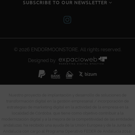
SUBSCRIBE TO OUR NEWSLETTER
© 2026
ENDORMOONSTORE
. All rights reserved.
Designed by
Nuestro proyecto de implantación y desarrollo de soluciones de
transformación digital en la gestión empresarial / incorporación de
estrategias de marketing digital en la actividad de la empresa en la
localidad de Córdoba, que tiene como objetivo contribuir a la
modernización digital y a la mejora de la competitividad de las entidades
andaluzas, ha recibido una ayuda de la Unión Europea y de la Junta de
Andalucía con cargo al Programa Operativo FEDER de Andalucía 2014-