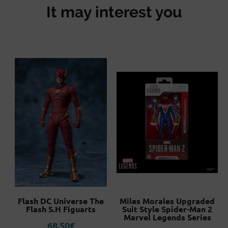
It may interest you
Flash DC Universe The
Miles Morales Upgraded
0
Flash S.H Figuarts
Suit Style Spider-Man 2
Marvel Legends Series
68,50
€