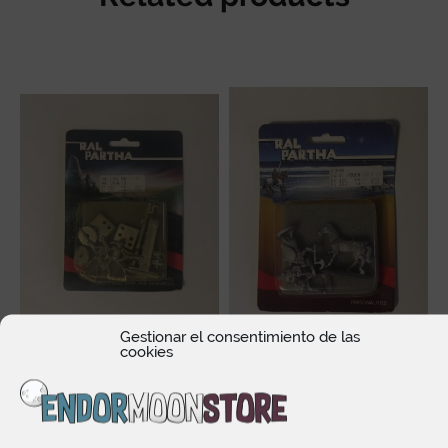
Gestionar el consentimiento de las
cookies
Ral Partha Skeletal
Ral Partha Osran Dwarf
Ballista And Crew 02-190
Adventurer
10,50
€
9,00
€