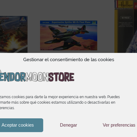
Gestionar el consentimiento de las cookies
64D Longbow
Trumpeter Supermarine
Heller Ar
 863 Escala
Spitfire MK.Vb Float
80441 Es
48
Plane Ref 02404 Escala
22
1:24
izamos cookies para darte la mejor experiencia en nuestra web. Puedes
00
€
rmarte más sobre qué cookies estamos utilizando o desactivarlas en
106,15
€
erencias.
Aceptar cookies
Denegar
Ver preferencias