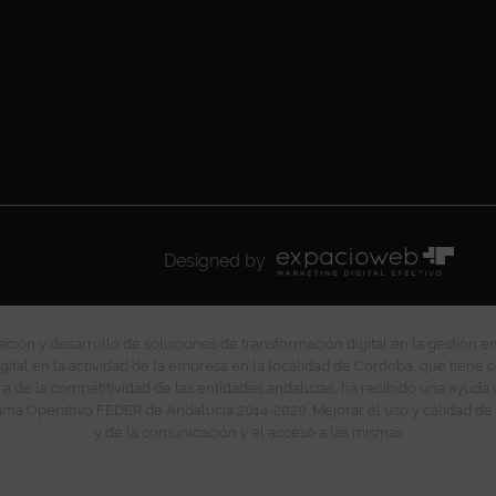
Designed by
ción y desarrollo de soluciones de transformación digital en la gestión e
gital en la actividad de la empresa en la localidad de Córdoba, que tiene c
ra de la competitividad de las entidades andaluzas, ha recibido una ayuda
ma Operativo FEDER de Andalucía 2014-2020. Mejorar el uso y calidad de 
y de la comunicación y el acceso a las mismas