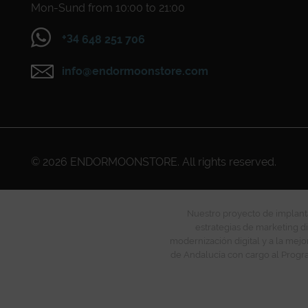
Mon-Sund from 10:00 to 21:00
+34
648 251 706
info@endormoonstore.com
© 2026
ENDORMOONSTORE
. All rights reserved.
Nuestro proyecto de implanta
estrategias de marketing di
modernización digital y a la mejo
de Andalucía con cargo al Progra