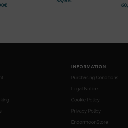
38,90
€
90
€
60
INFORMATION
nt
Purchasing Conditions
Legal Notice
cking
Cookie Policy
s
Privacy Policy
EndormoonStore