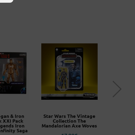
gan & Iron
Star Wars The Vintage
Bloo
 XXI Pack
Collection The
Sanguinary
gends Iron
Mandalorian Axe Woves
Angelus 
nfinity Saga
Encarm