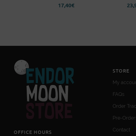
0
€
17,40
€
23,
STORE
My accou
FAQs
Order Tra
Pre-Order
Contact
OFFICE HOURS