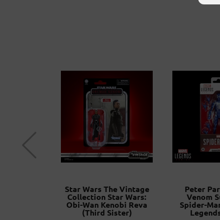
sin Droid
Star Wars The Vintage
Peter Par
r Wars The
Collection Star Wars:
Venom Su
ection Star
Obi-Wan Kenobi Reva
Spider-Ma
hsoka
(Third Sister)
Legends