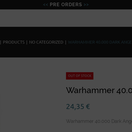
PRE ORDERS
Figures
Miniatures
Model
|
PRODUCTS
|
NO CATEGORIZED
|
WARHAMMER 40.000 DARK ANGEL
OUT OF STOCK
Warhammer 40.0
24,35
€
Warhammer 40.000 Dark Ange