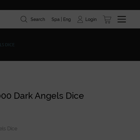
Login
Search
Spa
Eng
ism
Brands
Blog
S DICE
00 Dark Angels Dice
ls Dice