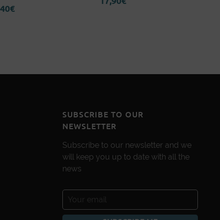
17,90
€
Warha
,40
€
4
SUBSCRIBE TO OUR
NEWSLETTER
Subscribe to our newsletter and we
will keep you up to date with all the
news