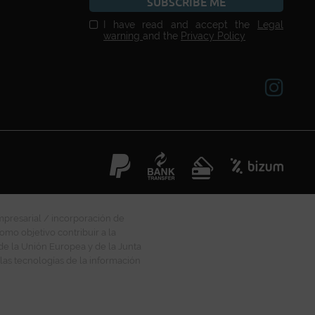
SUBSCRIBE ME
I have read and accept the
Legal
warning
and the
Privacy Policy
mpresarial / incorporación de
omo objetivo contribuir a la
 de la Unión Europea y de la Junta
las tecnologías de la información