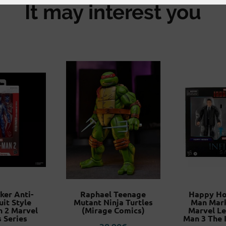
It may interest you
ker Anti-
Raphael Teenage
Happy Ho
it Style
Mutant Ninja Turtles
Man Mark
n 2 Marvel
(Mirage Comics)
Marvel Le
 Series
Man 3 The I