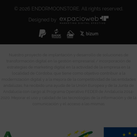
© 2026
ENDORMOONSTORE
. All rights reserved.
Designed by
Nuestro proyecto de implantación y desarrollo de soluciones de
transformación digital en la gestión empresarial / incorporación de
estrategias de marketing digital en la actividad de la empresa en la
localidad de Córdoba, que tiene como objetivo contribuir a la
modernización digital y a la mejora de la competitividad de las entidades
andaluzas, ha recibido una ayuda de la Unión Europea y de la Junta de
Andalucía con cargo al Programa Operativo FEDER de Andalucía 2014-
2020. Mejorar el uso y calidad de las tecnologías de la información y de la
comunicación y el acceso a las mismas