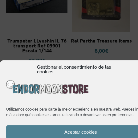
Trumpeter LLyushin IL-76
Ral Partha Treasure Items
transport Ref 03901
8,00
€
Escala 1/144
23,87
€
Gestionar el consentimiento de las
cookies
It may interest you
Utilizamos cookies para darte la mejor experiencia en nuestra web. Puedes i
más sobre qué cookies estamos utilizando o desactivarlas en preferencias.
Aceptar cookies