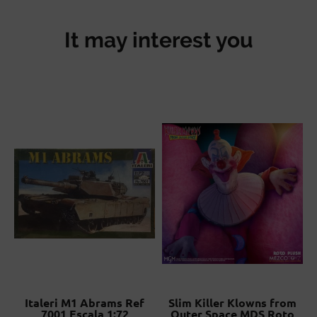
It may interest you
Italeri M1 Abrams Ref
Slim Killer Klowns from
7001 Escala 1:72
Outer Space MDS Roto