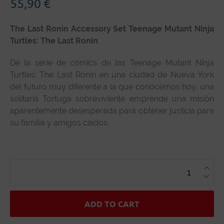
55,90
€
The Last Ronin Accessory Set Teenage Mutant Ninja
Turtles: The Last Ronin
De la serie de cómics de las Teenage Mutant Ninja
Turtles: The Last Ronin en una ciudad de Nueva York
del futuro muy diferente a la que conocemos hoy, una
solitaria Tortuga sobreviviente emprende una misión
aparentemente desesperada para obtener justicia para
su familia y amigos caídos.
THE
LAST
RONIN
ACCESSORY
SET
TEENAGE
MUTANT
ADD TO CART
NINJA
TURTLES:
THE