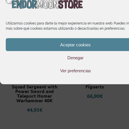
Utilizamos cookies para darte la mejor experiencia en nuestra web. Puedes i
más sobre qué cookies estamos utilizando o desactivarlas en preferencias.
Aceptar cookies
Denegar
Ver preferencias
h
Ultramarines Terminator
Nail Dragon Ball Z S.H
Squad Sergeant with
Figuarts
Power Sword and
66,90
€
Teleport Homer
Warhammer 40K
44,95
€