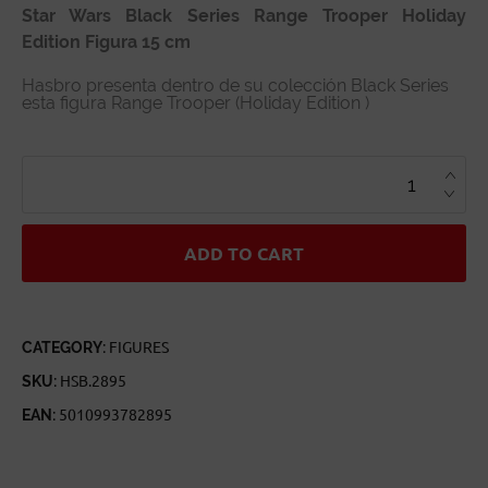
Star Wars Black Series Range Trooper Holiday
Edition Figura 15 cm
Hasbro presenta dentro de su colección Black Series
esta figura Range Trooper (Holiday Edition )
STAR
WARS
BLACK
SERIES
RANGE
TROOPER
HOLIDAY
ADD TO CART
EDITION
QUANTITY
CATEGORY:
FIGURES
SKU:
HSB.2895
EAN:
5010993782895