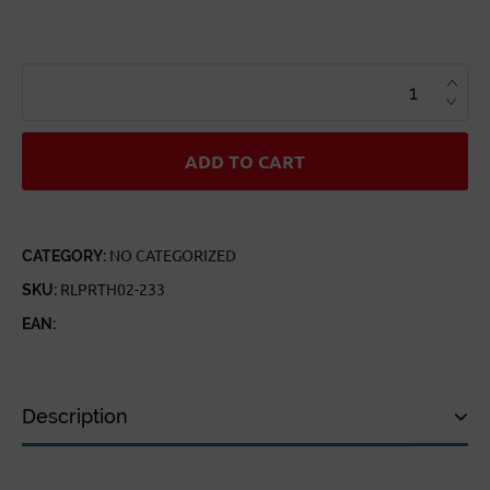
RAL
PARTHA
CHAOS
FOOT
KNIGHTS
QUANTITY
ADD TO CART
CATEGORY:
NO CATEGORIZED
SKU:
RLPRTH02-233
EAN:
Description
Description