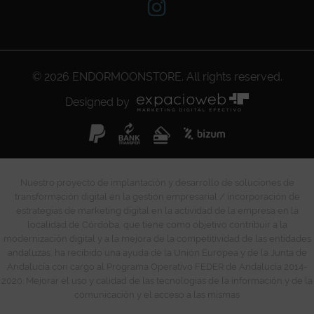
© 2026
ENDORMOONSTORE
. All rights reserved.
Designed by
Nuestro proyecto de implantación y desarrollo de soluciones de
transformación digital en la gestión empresarial / incorporación de
estrategias de marketing digital en la actividad de la empresa en la
localidad de Córdoba, que tiene como objetivo contribuir a la
modernización digital y a la mejora de la competitividad de las entidades
andaluzas, ha recibido una ayuda de la Unión Europea y de la Junta de
Andalucía con cargo al Programa Operativo FEDER de Andalucía 2014-
2020. Mejorar el uso y calidad de las tecnologías de la información y de la
comunicación y el acceso a las mismas