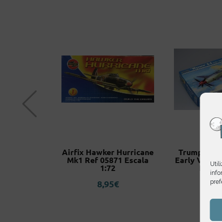
yo Sd Kfz
Airfix Hawker Hurricane
Trumpeter 
41 Ref 799
Mk1 Ref 05871 Escala
Early Versi
Util
 1/35
1:72
Escal
info
pref
0
€
8,95
€
42,