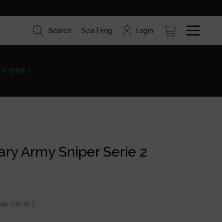
Login
Search
Spa
Eng
ism
Brands
Blog
R SERIE 2
ary Army Sniper Serie 2
per Serie 2