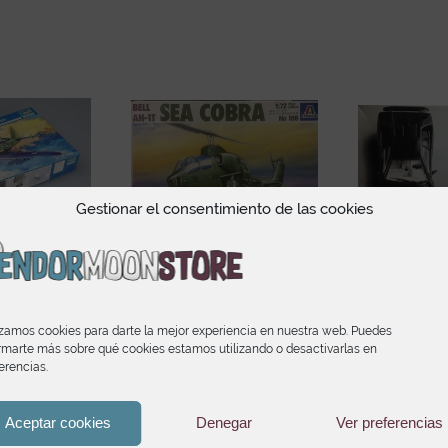
Gestionar el consentimiento de las cookies
Wyvern S.4
Italeri Bell AH-1T Sea
Fujimi L
on Ref 02843
Cobra Ref 168 Escala
Diablo
izamos cookies para darte la mejor experiencia en nuestra web. Puedes
a 1-48
1:72
Blackstar
rmarte más sobre qué cookies estamos utilizando o desactivarlas en
erencias.
95
€
9,95
€
31
Aceptar cookies
Denegar
Ver preferencias