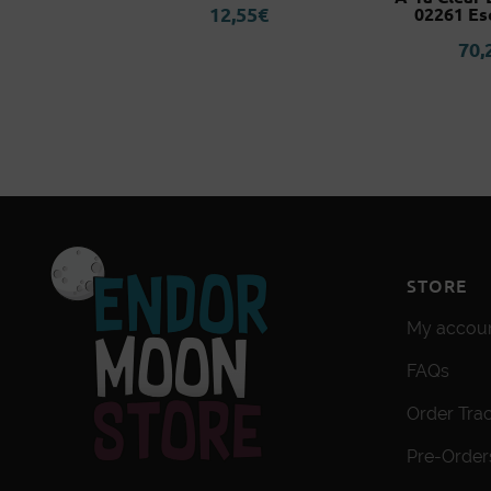
12,55
€
nds
02261 Es
0
€
70,
STORE
My accou
FAQs
Order Tra
Pre-Order