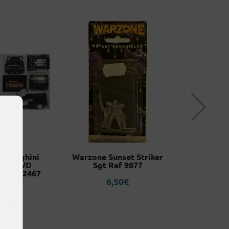
amborghini
Warzone Sunset Striker
Hase
 VT 4WD
Sgt Ref 9877
Destroy
 Ref 12467
Yukikaze O
6,50
€
Go 1945
,95
€
Esca
5