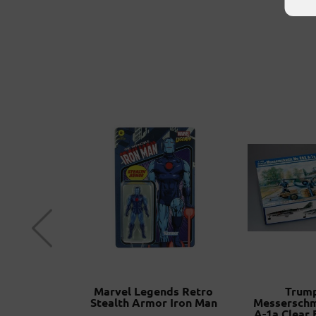
 Shang-Chi
Marvel Legends Retro
Trum
end of the
Stealth Armor Iron Man
Messerschm
 Marvel
A-1a Clear 