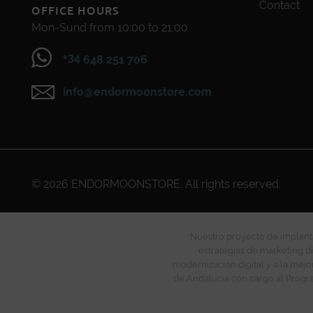
Contact
OFFICE HOURS
Mon-Sund from 10:00 to 21:00
+34
648 251 706
info@endormoonstore.com
© 2026
ENDORMOONSTORE
. All rights reserved.
Nuestro proyecto de implanta
estrategias de marketing di
modernización digital y a la mejo
de Andalucía con cargo al Progra