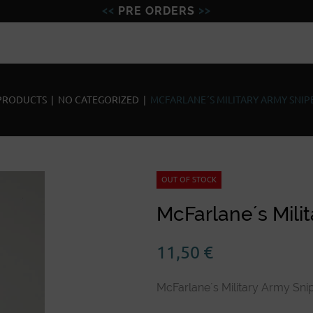
PRE ORDERS
Figures
Miniatures
Model
PRODUCTS
|
NO CATEGORIZED
|
MCFARLANE´S MILITARY ARMY SNIPE
OUT OF STOCK
McFarlane´s Milit
11,50
€
McFarlane´s Military Army Sni