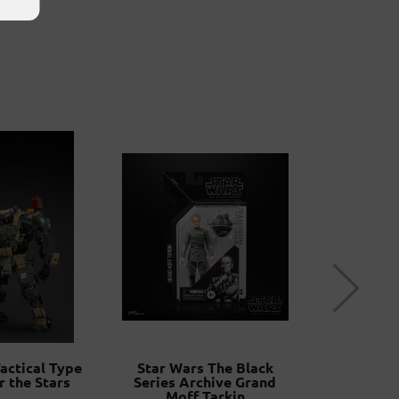
actical Type
Star Wars The Black
Ral Par
r the Stars
Series Archive Grand
1
Moff Tarkin