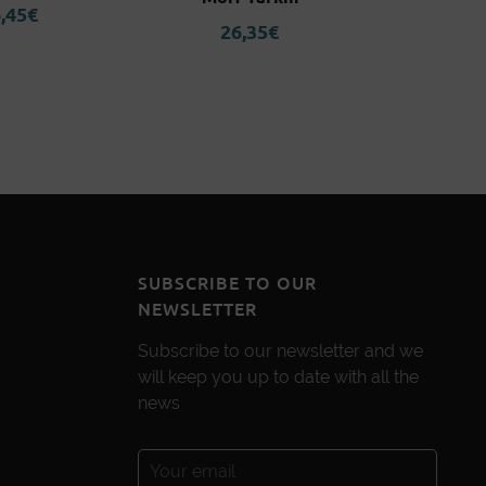
,45
€
26,35
€
SUBSCRIBE TO OUR
NEWSLETTER
Subscribe to our newsletter and we
will keep you up to date with all the
news