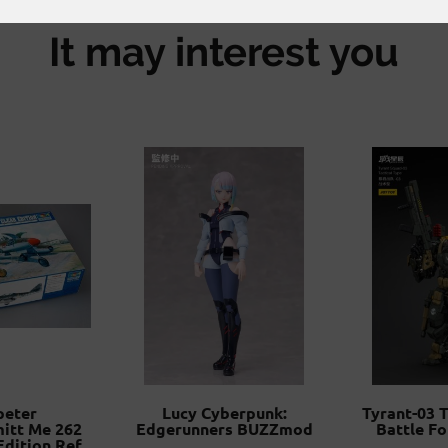
It may interest you
peter
Lucy Cyberpunk:
Tyrant-03 T
itt Me 262
Edgerunners BUZZmod
Battle Fo
Edition Ref