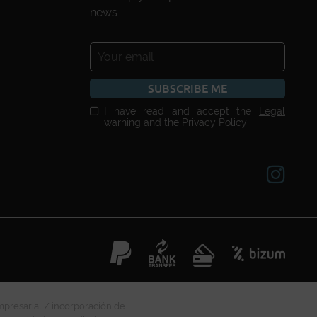
news
SUBSCRIBE ME
I have read and accept the
Legal
warning
and the
Privacy Policy
mpresarial / incorporación de