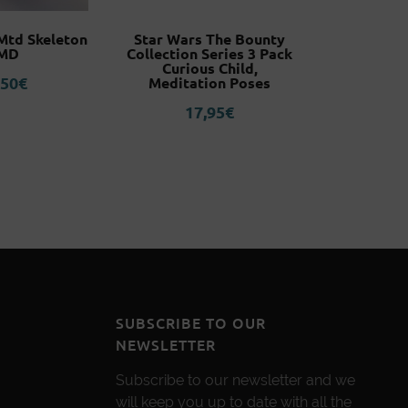
Mtd Skeleton
Star Wars The Bounty
Warzone 
MD
Collection Series 3 Pack
W/HVY W
Curious Child,
,50
€
6
Meditation Poses
17,95
€
SUBSCRIBE TO OUR
NEWSLETTER
Subscribe to our newsletter and we
will keep you up to date with all the