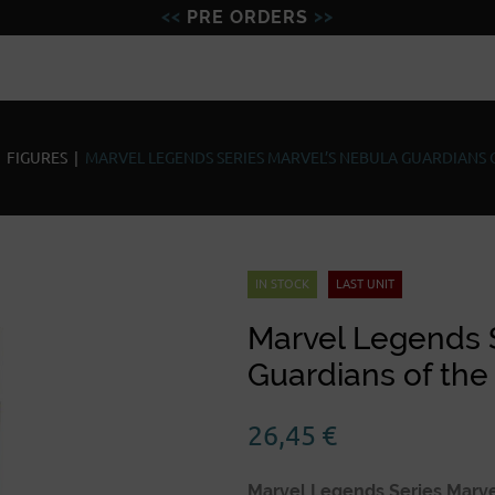
PRE ORDERS
Figures
Miniatures
Model
|
FIGURES
|
MARVEL LEGENDS SERIES MARVEL’S NEBULA GUARDIANS O
IN STOCK
LAST UNIT
Marvel Legends 
Guardians of the 
26,45
€
Marvel Legends Series Marvel