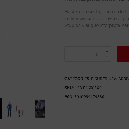
Hasbro presenta, dentro de la 
en la aparición que hace el pe
Studios y al que interpreta Kar
MARVEL
LEGENDS
SERIES
MARVEL’S
NEBULA
GUARDIANS
OF
THE
GALAXY
CATEGORIES:
FIGURES
,
NEW ARRI
VOL.
3
SKU:
HSB.F66065X0
QUANTITY
EAN:
5010994179830