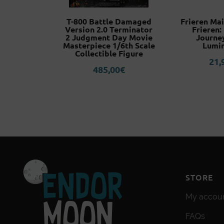
he Vintage
T-800 Battle Damaged
Frieren Ma
 Obi-Wan
Version 2.0 Terminator
Frieren
ck of the
2 Judgment Day Movie
Journe
es
Masterpiece 1/6th Scale
Lumi
Collectible Figure
0
€
21,
485,00
€
STORE
My accou
FAQs