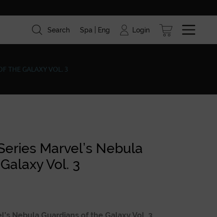
Login
Search
Spa
Eng
ism
Brands
Blog
F THE GALAXY VOL. 3
Series Marvel’s Nebula
Galaxy Vol. 3
’s Nebula Guardians of the Galaxy Vol. 3