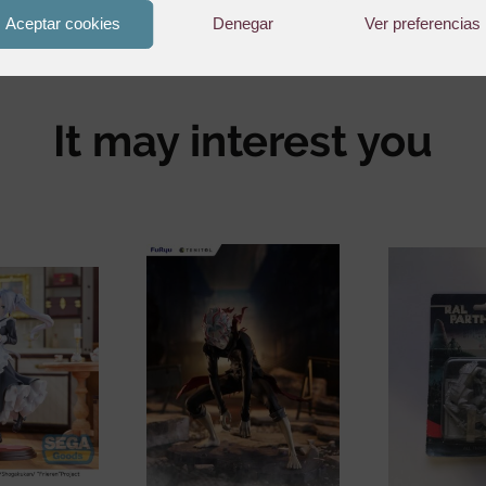
24,50
€
24
Aceptar cookies
Denegar
Ver preferencias
It may interest you