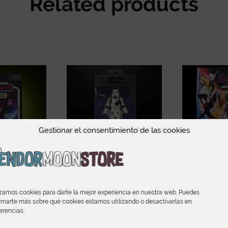
Related products
Gestionar el consentimiento de las cookies
The Vintage
Imperial Remnant
Spider-Pun
izamos cookies para darte la mejor experiencia en nuestra web. Puedes
 Star Wars:
Stormtrooper The Black
Across T
rmarte más sobre qué cookies estamos utilizando o desactivarlas en
nan Jarrus
Series Star Wars The
Verse Mar
erencias.
Mandalorian & Grogu
Se
90
€