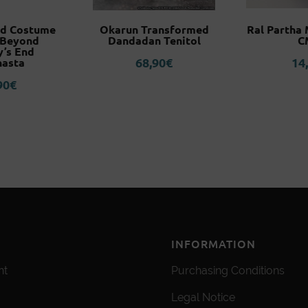
id Costume
Okarun Transformed
Ral Partha 
: Beyond
Dandadan Tenitol
C
y’s End
68,90
€
14
nasta
90
€
INFORMATION
nt
Purchasing Conditions
Legal Notice