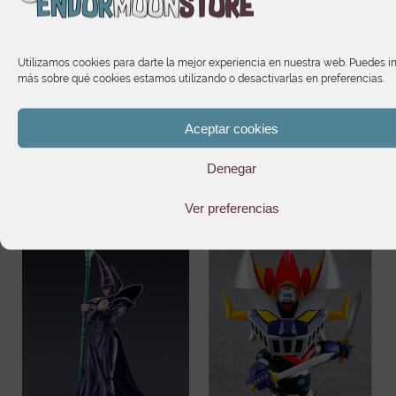
Fleet Commander
114,95
€
17,45
€
Utilizamos cookies para darte la mejor experiencia en nuestra web. Puedes i
más sobre qué cookies estamos utilizando o desactivarlas en preferencias.
Aceptar cookies
It may interest you
Denegar
Ver preferencias