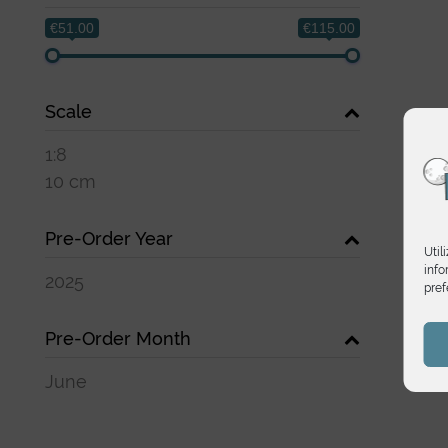
€51.00
€115.00
Scale
1:8
10 cm
Pre-Order Year
Util
info
2025
pref
Pre-Order Month
June