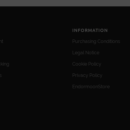
INFORMATION
nt
Purchasing Conditions
Legal Notice
cking
Cookie Policy
s
Privacy Policy
EndormoonStore