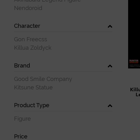
Nendoroid
Character
Gon Freecss
Killua Zoldyck
Brand
Good Smile Company
Kitsune Statue
Kil
L
Product Type
Figure
Price