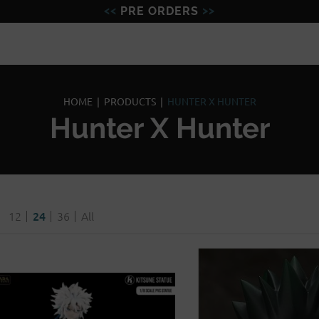
PRE ORDERS
Figures
Miniatures
Model
HOME
|
PRODUCTS
|
HUNTER X HUNTER
Hunter X Hunter
12
24
36
All