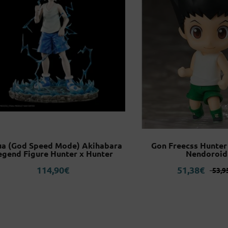
lua (God Speed Mode) Akihabara
Gon Freecss Hunter
egend Figure Hunter x Hunter
Nendoroid
Orig
Curr
114,90
€
51,38
€
53,9
pric
pric
was:
is:
53,95
51,38