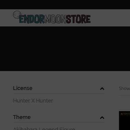
Home
Pre-Orders
License
Show
Hunter X Hunter
Theme
Akihabara Legend Figure