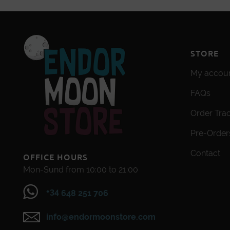
STORE
My accou
FAQs
Order Tra
Pre-Order
Contact
OFFICE HOURS
Mon-Sund from 10:00 to 21:00
+34
648 251 706
info@endormoonstore.com