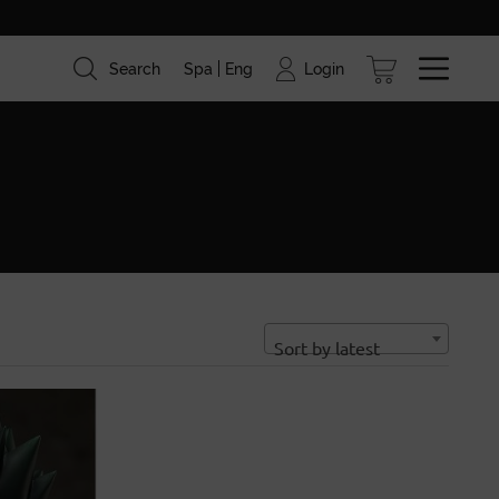
Login
Search
Spa
Eng
ism
Brands
Blog
Sort by latest