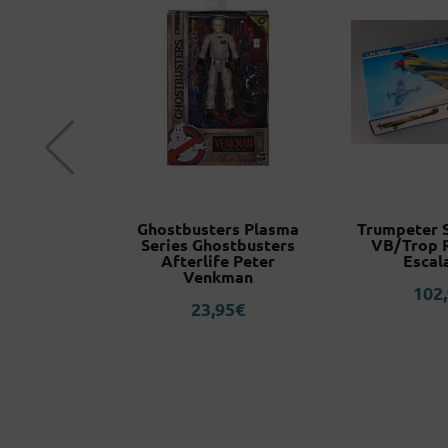
le Clothes
Ghostbusters Plasma
Trumpeter S
ll Z S.H
Series Ghostbusters
VB/Trop 
rts
Afterlife Peter
Escal
Venkman
5
€
102
23,95
€