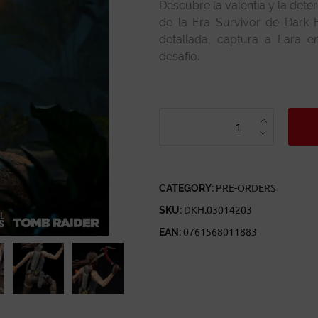
Descubre la valentía y la dete
de la Era Survivor de Dark 
detallada, captura a Lara e
desafío.
LARA
CROFT
SURVIVOR
ERA
TOMB
RAIDER
QUANTITY
CATEGORY:
PRE-ORDERS
SKU:
DKH.03014203
EAN:
0761568011883