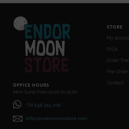
STORE
My accou
FAQs
Order Tra
Pre-Order
Contact
OFFICE HOURS
Mon-Sund from 10:00 to 21:00
+34
648 251 706
info@endormoonstore.com