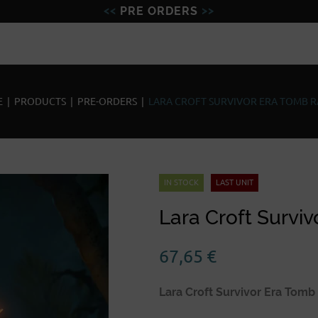
PRE ORDERS
Figures
Miniatures
Model
E
|
PRODUCTS
|
PRE-ORDERS
|
LARA CROFT SURVIVOR ERA TOMB R
IN STOCK
LAST UNIT
Lara Croft Survi
67,65
€
Lara Croft Survivor Era Tomb