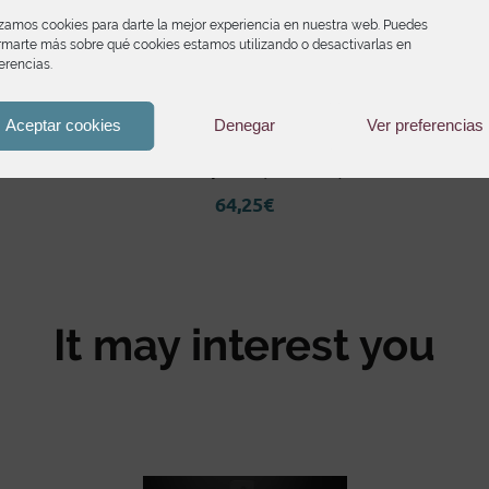
izamos cookies para darte la mejor experiencia en nuestra web. Puedes
rmarte más sobre qué cookies estamos utilizando o desactivarlas en
erencias.
lden Kamuy
Evangelion Test Type-01
Togame Ka
 Parade
+ Spear of Cassius
Nend
Renewal Color Edition
Aceptar cookies
Denegar
Ver preferencias
95
€
54
Evangelion: 3.0+1.0
Thrice Upon a Time
Robot Spirits (Side Eva)
64,25
€
It may interest you