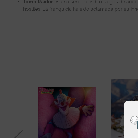
Tomb Raider
es una serie de videojuegos de acció
hostiles. La franquicia ha sido aclamada por su in