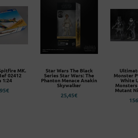
pitfire MK.
Star Wars The Black
Ultimat
Ref 02412
Series Star Wars: The
Monster P
a 1:24
Phanton Menace Anakin
White U
Skywalker
Monsters
,95
€
Mutant Ni
25,45
€
156