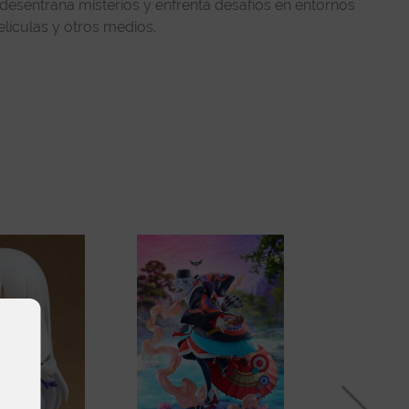
desentraña misterios y enfrenta desafíos en entornos
lículas y otros medios.