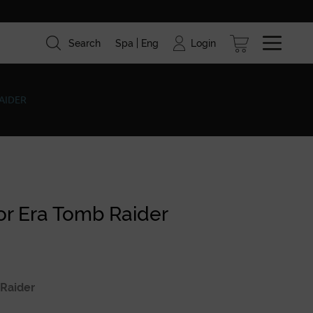
Login
Search
Spa
Eng
ism
Brands
Blog
AIDER
vor Era Tomb Raider
 Raider