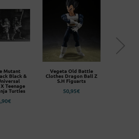
e Mutant
Vegeta Old Battle
Zenits
ack Black &
Clothes Dragon Ball Z
Demon Sl
niversal
S.H Figuarts
no Yaib
 X Teenage
50,95
€
44,58
nja Turtles
,90
€