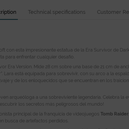
ription
Technical specifications
Customer Re
roft con esta impresionante estatua de la Era Survivor de D
ta para enfrentar cualquier desafío.
ivor Era Version. Mide 28 cm sobre una base de 21 cm de anc
 Lara está equipada para sobrevivir, con su arco a la espald
alvaje y de los enloquecidos que se encuentran en los traicio
ven arqueóloga a una sobreviviente legendaria. Celebra la ev
descubrir los secretos más peligrosos del mundo!
onista principal de la franquicia de videojuegos
Tomb Raider
en busca de artefactos perdidos.