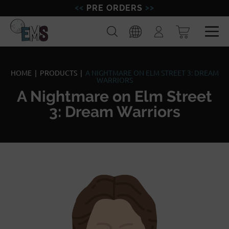
PRE ORDERS
FIGURES
Search
Login
MINIATURES
Spa
Eng
MODELISM
HOME
|
PRODUCTS
|
A NIGHTMARE ON ELM STREET 3: DREAM
WARRIORS
A Nightmare on Elm Street
BRANDS
3: Dream Warriors
BLOG