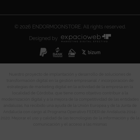
© 2026
ENDORMOONSTORE
. All rights reserved.
Designed by
Nuestro proyecto de implantación y desarrollo de soluciones de
transformación digital en la gestión empresarial / incorporación de
estrategias de marketing digital en la actividad de la empresa en la
localidad de Córdoba, que tiene como objetivo contribuir a la
modernización digital y a la mejora de la competitividad de las entidades
andaluzas, ha recibido una ayuda de la Unión Europea y de la Junta de
Andalucía con cargo al Programa Operativo FEDER de Andalucía 2014-
2020. Mejorar el uso y calidad de las tecnologías de la información y de la
comunicación y el acceso a las mismas