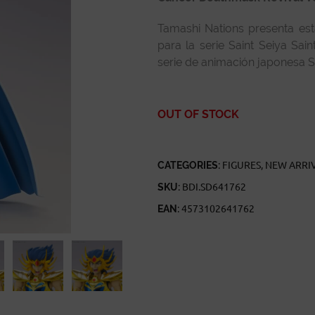
Tamashi Nations presenta est
para la serie Saint Seiya Sai
serie de animación japonesa Sa
OUT OF STOCK
CATEGORIES:
FIGURES
,
NEW ARRI
SKU:
BDI.SD641762
EAN:
4573102641762