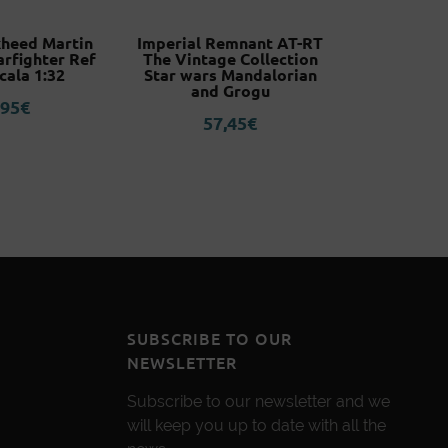
kheed Martin
Imperial Remnant AT-RT
Diavolo J
arfighter Ref
The Vintage Collection
Adventur
cala 1:32
Star wars Mandalorian
Wind C
and Grogu
,95
€
68,30
57,45
€
SUBSCRIBE TO OUR
NEWSLETTER
Subscribe to our newsletter and we
will keep you up to date with all the