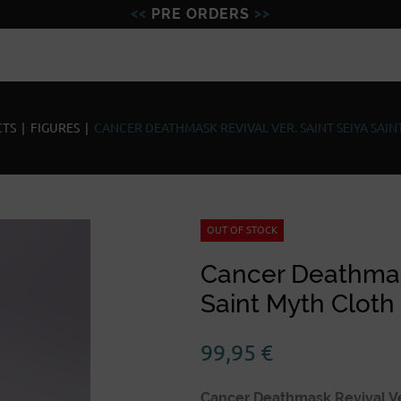
PRE ORDERS
Figures
Miniatures
Model
TS
|
FIGURES
|
CANCER DEATHMASK REVIVAL VER. SAINT SEIYA SAI
OUT OF STOCK
Cancer Deathmask
Saint Myth Cloth
99,95
€
Cancer Deathmask Revival Ver