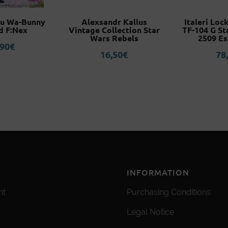
ku Wa-Bunny
Alexsandr Kallus
Italeri Loc
d F:Nex
Vintage Collection Star
TF-104 G St
Wars Rebels
2509 Es
,90
€
16,50
€
78
INFORMATION
nt
Purchasing Conditions
Legal Notice