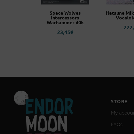
en 8 S.H
Space Wolves
Hatsune Mi
rts
Intercessors
Vocaloi
Warhammer 40k
0
€
222
23,45
€
STORE
My accou
FAQs