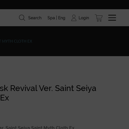
Login
Search
Spa
Eng
ism
Brands
Blog
NT MYTH CLOTH EX
 Revival Ver. Saint Seiya
 Ex
. Saint Seiya Saint Myth Cloth Ex