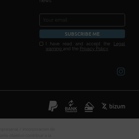
news
SUBSCRIBE ME
I have read and accept the
Legal
warning
and the
Privacy Policy
mpresarial / incorporación de
omo objetivo contribuir a la