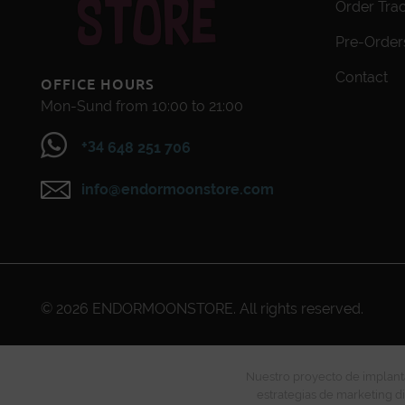
Order Tra
Pre-Order
Contact
OFFICE HOURS
Mon-Sund from 10:00 to 21:00
+34
648 251 706
info@endormoonstore.com
© 2026
ENDORMOONSTORE
. All rights reserved.
Nuestro proyecto de implanta
estrategias de marketing di