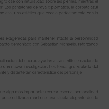
 negro cae con naturalidad sobre las piernas, mientras el
r. Los pantalones de raya diplomática, la corbata azul
inglesa, una estética que encaja perfectamente con la
es exageradas para mantener intacta la personalidad
l pacto demoníaco con Sebastian Michaelis, reforzando
nclinación del cuerpo ayudan a transmitir sensación de
 una nueva investigación. Los tonos gris azulado del
e y distante tan característica del personaje.
gue algo más importante: recrear escena, personalidad
 pose estilizada mantiene una silueta elegante desde