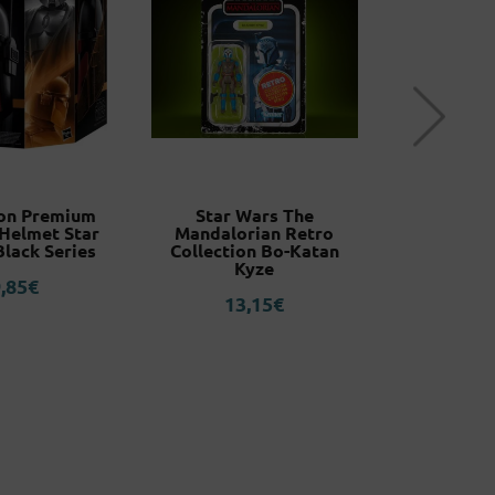
on Premium
Star Wars The
Captain 
 Helmet Star
Mandalorian Retro
Walker Th
lack Series
Collection Bo-Katan
the Win
Kyze
S.H.
,85
€
13,15
€
6