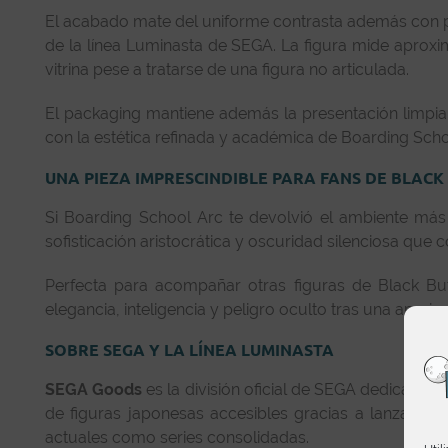
El acabado mate del uniforme contrasta además con peq
de la línea Luminasta de SEGA. La figura mide aprox
vitrina pese a tratarse de una figura no articulada.
El packaging mantiene además la presentación limpia 
con la estética refinada y académica de Boarding Scho
UNA PIEZA IMPRESCINDIBLE PARA FANS DE BLACK
Si Boarding School Arc te devolvió el ambiente más 
sofisticación aristocrática y oscuridad silenciosa que
Perfecta para acompañar otras figuras de Black Butl
elegancia, inteligencia y peligro oculto tras una apari
SOBRE SEGA Y LA LÍNEA LUMINASTA
SEGA Goods
es la división oficial de SEGA dedicada
de figuras japonesas accesibles gracias a lanzamien
actuales como series consolidadas.