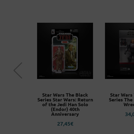
 Starting
Star Wars The Black
Star Wars
ther World
Series Star Wars: Return
Series The
arade L
of the Jedi Han Solo
Wre
(Endor) 40th
5
€
34,
Anniversary
27,45
€