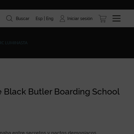
Iniciar sesión
Buscar
Esp
Eng
ismo
Marcas
Blog
RC LUMINASTA
 Black Butler Boarding School
minaba entre secretos y pactos demoníacos