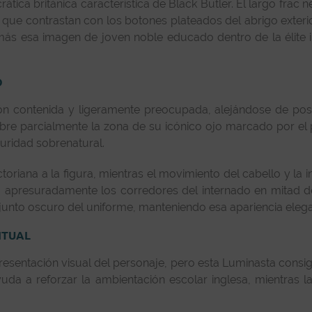
crática británica característica de Black Butler. El largo frac
ue contrastan con los botones plateados del abrigo exterio
más esa imagen de joven noble educado dentro de la élite 
O
ión contenida y ligeramente preocupada, alejándose de pos
 cubre parcialmente la zona de su icónico ojo marcado por e
uridad sobrenatural.
riana a la figura, mientras el movimiento del cabello y la i
o apresuradamente los corredores del internado en mitad de
nto oscuro del uniforme, manteniendo esa apariencia elegant
ITUAL
sentación visual del personaje, pero esta Luminasta consi
da a reforzar la ambientación escolar inglesa, mientras la