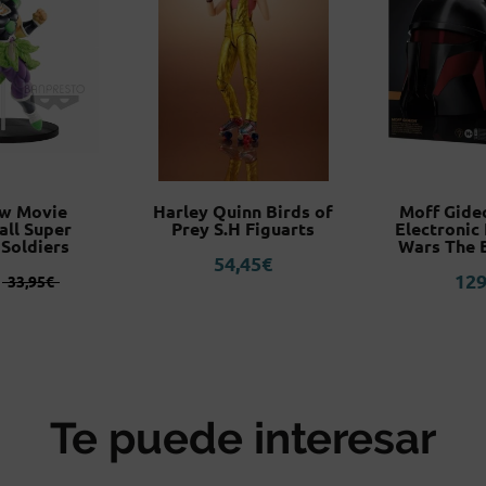
ew Movie
Harley Quinn Birds of
Moff Gide
all Super
Prey S.H Figuarts
Electronic
 Soldiers
Wars The B
54,45
€
El
El
129
33,95
€
precio
precio
original
actual
era:
es:
33,95€.
31,95€.
Te puede interesar