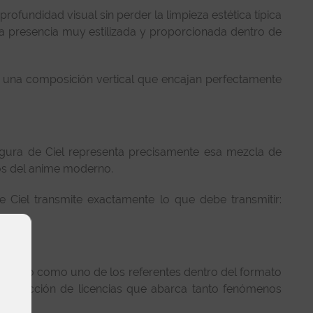
fundidad visual sin perder la limpieza estética típica
a presencia muy estilizada y proporcionada dentro de
 y una composición vertical que encajan perfectamente
figura de Ciel representa precisamente esa mezcla de
cos del anime moderno.
e Ciel transmite exactamente lo que debe transmitir:
olidado como uno de los referentes dentro del formato
na selección de licencias que abarca tanto fenómenos