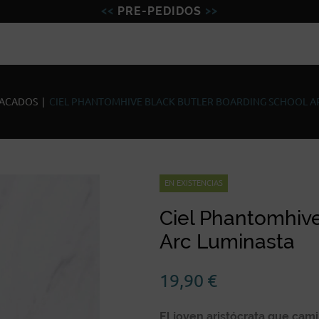
PRE-PEDIDOS
Figuras
Miniaturas
Model
TACADOS
|
CIEL PHANTOMHIVE BLACK BUTLER BOARDING SCHOOL A
EN EXISTENCIAS
Ciel Phantomhive
Arc Luminasta
19,90
€
El joven aristócrata que ca