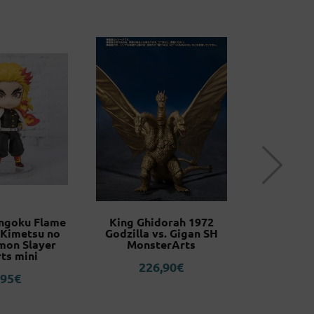
ngoku Flame
King Ghidorah 1972
Marvel Le
 Kimetsu no
Godzilla vs. Gigan SH
Black Pan
mon Slayer
MonsterArts
Fo
ts mini
226,90
€
2
,95
€