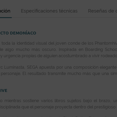
pción
Especificaciones técnicas
Reseñas de c
PACTO DEMONÍACO
toda la identidad visual del joven conde de los Phantomhive
e algo mucho más oscuro. Inspirada en Boarding School 
n y urgencia propias de alguien acostumbrado a vivir rodeado
rc Luminasta, SEGA apuesta por una composición elegante 
l personaje. El resultado transmite mucho más que una simp
IVE
 mientras sostiene varios libros sujetos bajo el brazo, 
sciplinada que el personaje proyecta dentro del prestigioso