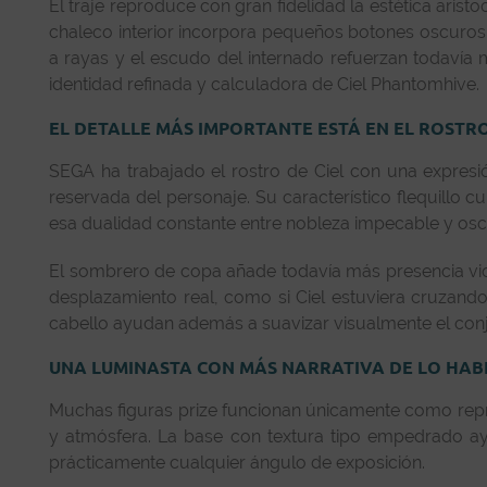
El traje reproduce con gran fidelidad la estética aristo
chaleco interior incorpora pequeños botones oscuros q
a rayas y el escudo del internado refuerzan todavía 
identidad refinada y calculadora de Ciel Phantomhive.
EL DETALLE MÁS IMPORTANTE ESTÁ EN EL ROSTR
SEGA ha trabajado el rostro de Ciel con una expres
reservada del personaje. Su característico flequillo
esa dualidad constante entre nobleza impecable y osc
El sombrero de copa añade todavía más presencia victo
desplazamiento real, como si Ciel estuviera cruzand
cabello ayudan además a suavizar visualmente el conju
UNA LUMINASTA CON MÁS NARRATIVA DE LO HAB
Muchas figuras prize funcionan únicamente como repre
y atmósfera. La base con textura tipo empedrado ayu
prácticamente cualquier ángulo de exposición.