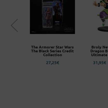
 Animation
The Armorer Star Wars
Broly N
dition
The Black Series Credit
Dragon B
uarts
Collection
Ultimate
0
€
27,25
€
31,95
€