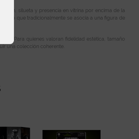
sición, silueta y presencia en vitrina por encima de la
a de lo que tradicionalmente se asocia a una figura de
pia. Para quienes valoran fidelidad estética, tamaño
uir una colección coherente.
s