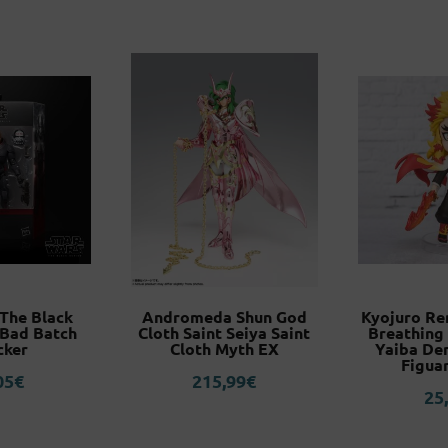
 The Black
Andromeda Shun God
Kyojuro Re
 Bad Batch
Cloth Saint Seiya Saint
Breathing
cker
Cloth Myth EX
Yaiba De
Figuar
05
€
215,99
€
25