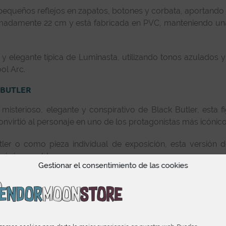
ueños reflejos en zapatos, botones y corbata, aportando pro
imadamente 22 cm y está fabricada en PVC, manteniendo un
y elegante típica de Luminasta, utilizando tonos azulados
ol Arc.
 BUTLER
misterioso, elegante y conspirativo de Black Butler, esta 
 convirtió al personaje en uno de los protagonistas más icóni
er o como pieza individual de exposición, esta versión d
encia impecable.
Gestionar el consentimiento de las cookies
 al coleccionismo de anime, manga y videojuegos. Se ha cons
tos constantes, estándares de esculpido consistentes y u