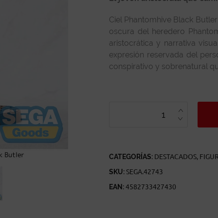
Ciel Phantomhive Black Butler
oscura del heredero Phanto
aristocrática y narrativa visua
expresión reservada del pers
conspirativo y sobrenatural qu
CIEL
PHANTOMHIVE
BLACK
BUTLER
BOARDING
SCHOOL
ARC
LUMINASTA
CANTIDAD
CATEGORÍAS:
DESTACADOS
,
FIGU
SKU:
SEGA.42743
EAN:
4582733427430