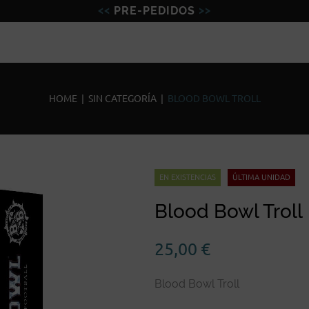
PRE-PEDIDOS
Figuras
Miniaturas
Model
HOME
|
SIN CATEGORÍA
|
BLOOD BOWL TROLL
EN EXISTENCIAS
ÚLTIMA UNIDAD
Blood Bowl Troll
25,00
€
Blood Bowl Troll