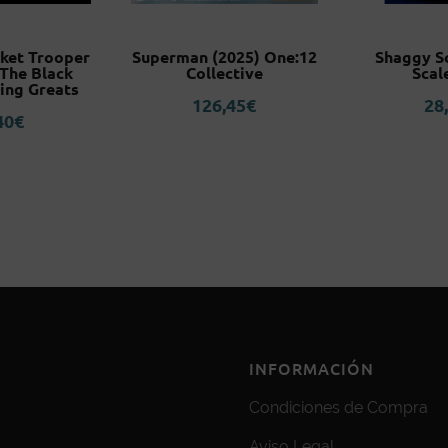
cket Trooper
Superman (2025) One:12
Shaggy S
 The Black
Collective
Scal
ing Greats
126,45
€
28
40
€
INFORMACIÓN
Condiciones de Compra
Aviso Legal