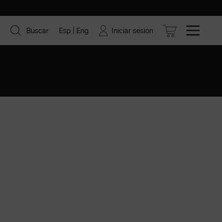
Iniciar sesión
Buscar
Esp
Eng
ismo
Marcas
Blog