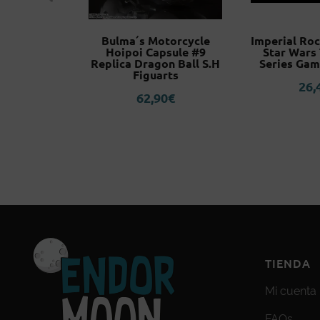
i Jujutsu
Bulma´s Motorcycle
Imperial Ro
arts mini
Hoipoi Capsule #9
Star Wars
Replica Dragon Ball S.H
Series Gam
5
€
Figuarts
26,
62,90
€
TIENDA
Mi cuenta
FAQs