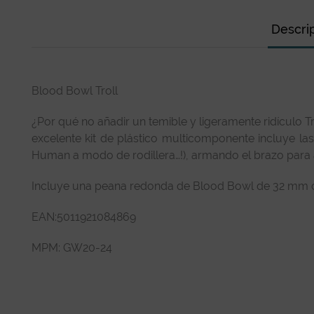
Descri
Blood Bowl Troll
¿Por qué no añadir un temible y ligeramente ridículo T
excelente kit de plástico multicomponente incluye las
Human a modo de rodillera…!), armando el brazo para a
Incluye una peana redonda de Blood Bowl de 32 mm con
EAN:5011921084869
MPM: GW20-24