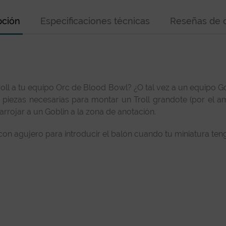
pción
Especificaciones técnicas
Reseñas de c
roll a tu equipo Orc de Blood Bowl? ¿O tal vez a un equipo Go
 piezas necesarias para montar un Troll grandote (por el amo
rrojar a un Goblin a la zona de anotación.
 agujero para introducir el balón cuando tu miniatura teng