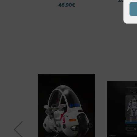
90
€
46,90
€