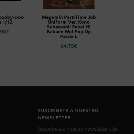
cooby-Doo
Megumin Part-Time Job
Medici
e 1/12
Uniform Ver. Kono
Mononoke
Subarashii Sekai Ni
The Phanto
,90
€
Bakuen Wo! Pop Up
Sca
Parde L
25
64,75
€
SUSCRÍBETE A NUESTRO
NEWSLETTER
Suscríbete a nuestra newsletter y te