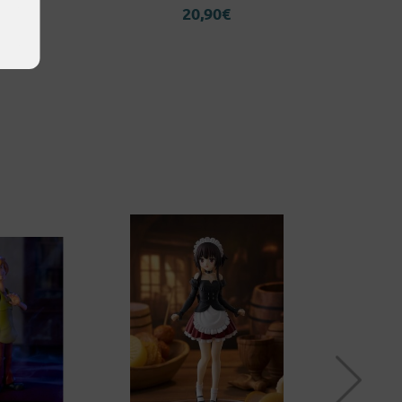
,90
€
20,90
€