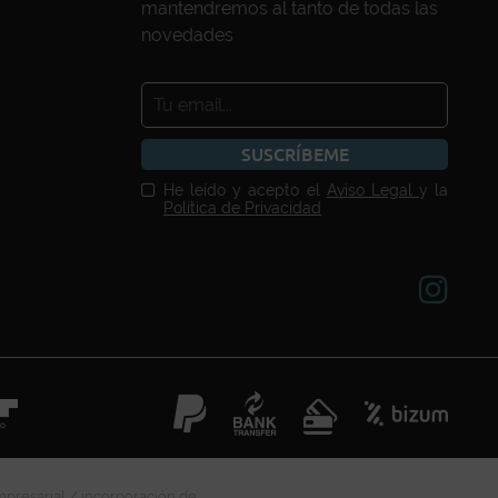
mantendremos al tanto de todas las
novedades
SUSCRÍBEME
He leído y acepto el
Aviso Legal
y la
Política de Privacidad
mpresarial / incorporación de