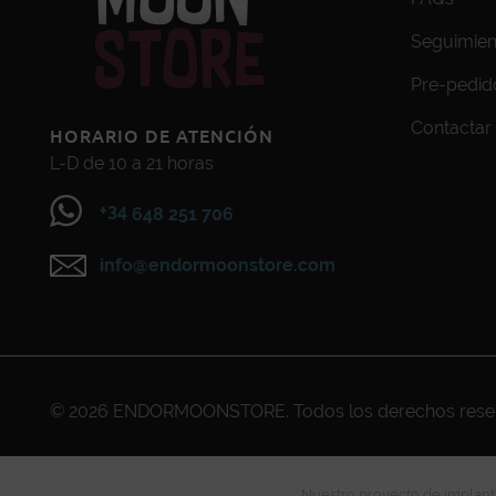
Seguimien
Pre-pedid
Contactar
HORARIO DE ATENCIÓN
L-D de 10 a 21 horas
+34
648 251 706
info@endormoonstore.com
© 2026
ENDORMOONSTORE
. Todos los derechos res
Nuestro proyecto de implanta