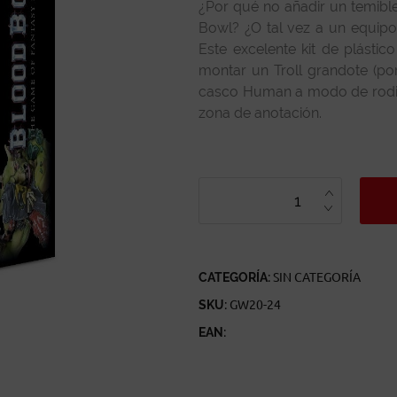
¿Por qué no añadir un temible
Bowl? ¿O tal vez a un equipo
Este excelente kit de plásti
montar un Troll grandote (por 
casco Human a modo de rodille
zona de anotación.
BLOOD
BOWL
TROLL
CANTIDAD
CATEGORÍA:
SIN CATEGORÍA
SKU:
GW20-24
EAN: