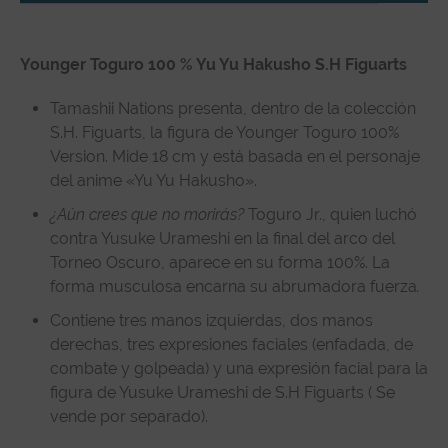
Descripción
Younger Toguro 100 % Yu Yu Hakusho S.H Figuarts
Especificaciones técnicas
Reseñas de clientes
Tamashii Nations presenta, dentro de la colección
S.H. Figuarts, la figura de Younger Toguro 100%
Version. Mide 18 cm y está basada en el personaje
del anime «Yu Yu Hakusho».
¿Aún crees que no morirás?
Toguro Jr., quien luchó
contra Yusuke Urameshi en la final del arco del
Torneo Oscuro, aparece en su forma 100%. La
forma musculosa encarna su abrumadora fuerza
.
Contiene tres manos izquierdas, dos manos
derechas, tres expresiones faciales (enfadada, de
combate y golpeada) y una expresión facial para la
figura de Yusuke Urameshi de S.H Figuarts ( Se
vende por separado).