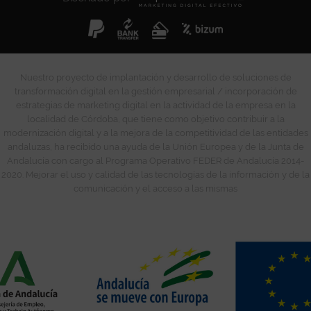
Nuestro proyecto de implantación y desarrollo de soluciones de
transformación digital en la gestión empresarial / incorporación de
estrategias de marketing digital en la actividad de la empresa en la
localidad de Córdoba, que tiene como objetivo contribuir a la
modernización digital y a la mejora de la competitividad de las entidades
andaluzas, ha recibido una ayuda de la Unión Europea y de la Junta de
Andalucía con cargo al Programa Operativo FEDER de Andalucía 2014-
2020. Mejorar el uso y calidad de las tecnologías de la información y de la
comunicación y el acceso a las mismas