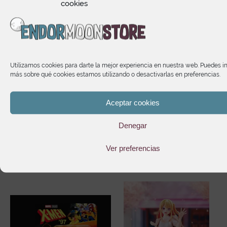
cookies
Blood Angels Sanguinary
Marvel Legends Series
Guard with Encarmine
Captain America Figure
Axe and Inferno Pistol
Avenger Engame Thanos
Warhammer 40k
22,55
€
Utilizamos cookies para darte la mejor experiencia en nuestra web. Puedes i
59,10
€
más sobre qué cookies estamos utilizando o desactivarlas en preferencias.
Aceptar cookies
Denegar
Te puede interesar
Ver preferencias