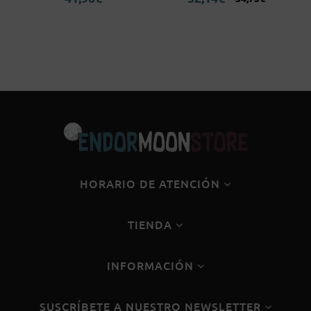
precio
precio
original
actual
era:
es:
54,75€.
52,14€.
HORARIO DE ATENCIÓN
TIENDA
INFORMACIÓN
SUSCRÍBETE A NUESTRO NEWSLETTER