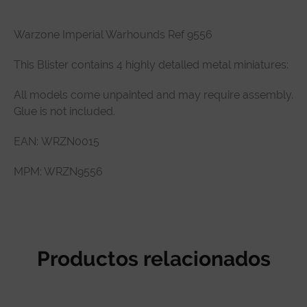
Descripción
Warzone Imperial Warhounds Ref 9556
Especificaciones técnicas
This Blister contains 4 highly detalled metal miniatures:
Reseñas de clientes
All models come unpainted and may require assembly.
Glue is not included.
EAN: WRZN0015
MPM: WRZN9556
Productos relacionados