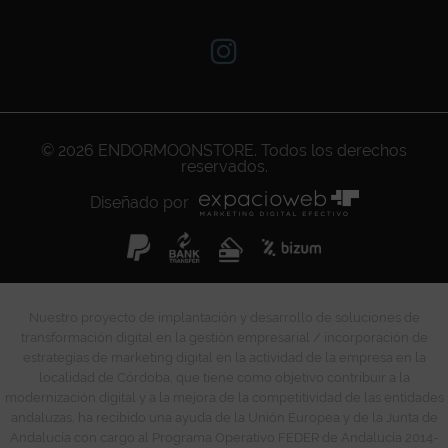
© 2026
ENDORMOONSTORE
. Todos los derechos
reservados.
Diseñado por
Nuestro proyecto de implantación y desarrollo de soluciones de
transformación digital en la gestión empresarial / incorporación de
estrategias de marketing digital en la actividad de la empresa en la
localidad de Córdoba, que tiene como objetivo contribuir a la
modernización digital y a la mejora de la competitividad de las entidades
andaluzas, ha recibido una ayuda de la Unión Europea y de la Junta de
Andalucía con cargo al Programa Operativo FEDER de Andalucía 2014-