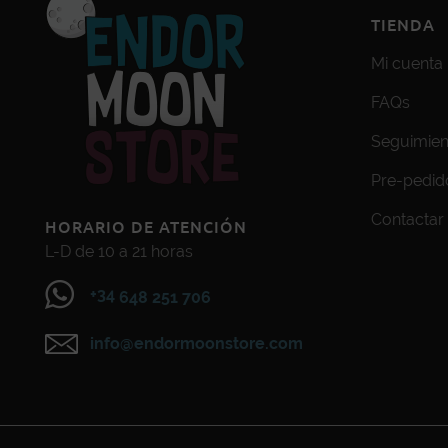
TIENDA
Mi cuenta
FAQs
Seguimien
Pre-pedid
Contactar
HORARIO DE ATENCIÓN
L-D de 10 a 21 horas
+34
648 251 706
info@endormoonstore.com