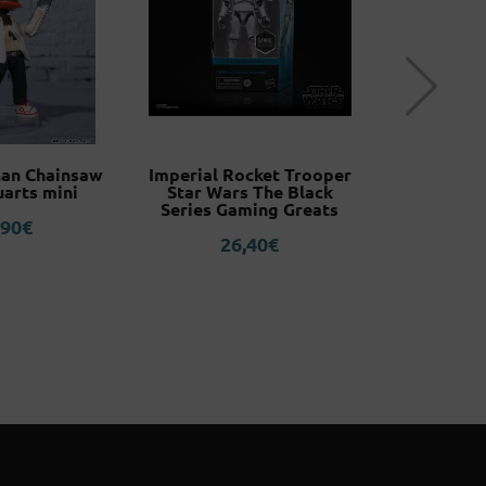
an Chainsaw
Imperial Rocket Trooper
Funko Po
arts mini
Star Wars The Black
Darth Va
Series Gaming Greats
Figh
,90
€
Anni
26,40
€
3