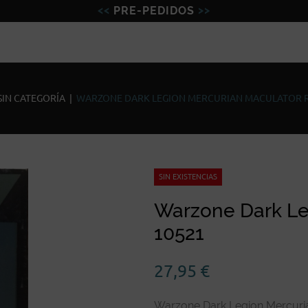
PRE-PEDIDOS
Figuras
Miniaturas
Model
SIN CATEGORÍA
|
WARZONE DARK LEGION MERCURIAN MACULATOR R
SIN EXISTENCIAS
Warzone Dark Le
10521
27,95
€
Warzone Dark Legion Mercuria