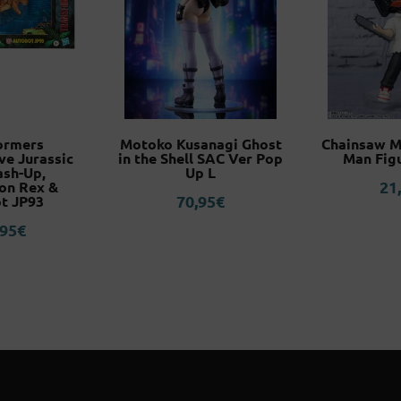
ormers
Motoko Kusanagi Ghost
Chainsaw M
ve Jurassic
in the Shell SAC Ver Pop
Man Figu
ash-Up,
Up L
21
on Rex &
70,95
€
t JP93
,95
€