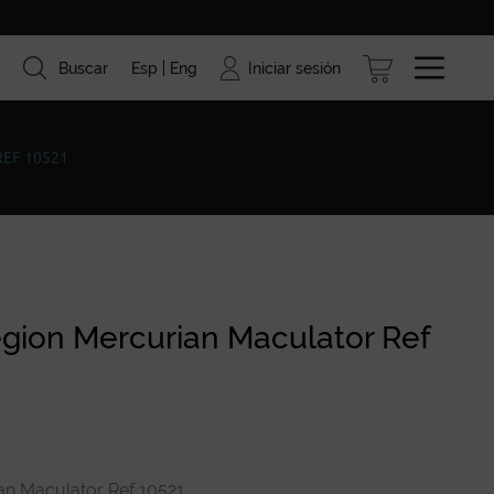
Iniciar sesión
Buscar
Esp
Eng
ismo
Marcas
Blog
EF 10521
gion Mercurian Maculator Ref
n Maculator Ref 10521