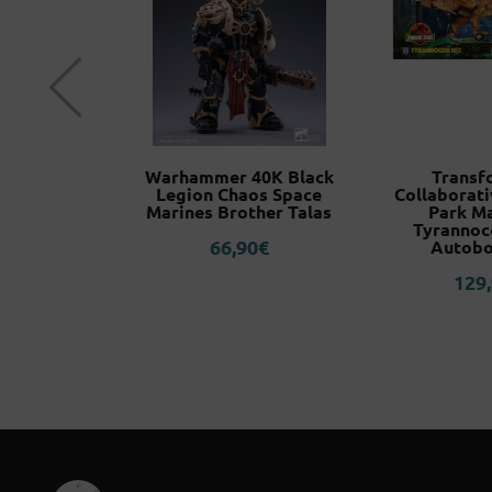
nds Series
Warhammer 40K Black
Transf
 Man What
Legion Chaos Space
Collaborati
?
Marines Brother Talas
Park M
Tyrannoc
5
€
66,90
€
Autobo
129