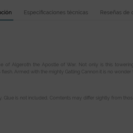
pción
Especificaciones técnicas
Reseñas de c
e of Algeroth the Apostle of War. Not only is this towering
flesh. Armed with the mighty Gatling Cannon it is no wonder t
Glue is not included. Comtents may differ sightly from thos