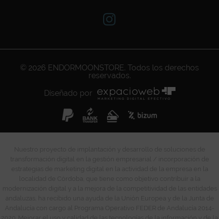
© 2026
ENDORMOONSTORE
. Todos los derechos
reservados.
Diseñado por
Nuestro proyecto de implantación y desarrollo de soluciones de
transformación digital en la gestión empresarial / incorporación de
estrategias de marketing digital en la actividad de la empresa en la
localidad de Córdoba, que tiene como objetivo contribuir a la
modernización digital y a la mejora de la competitividad de las entidades
andaluzas, ha recibido una ayuda de la Unión Europea y de la Junta de
Andalucía con cargo al Programa Operativo FEDER de Andalucía 2014-
2020. Mejorar el uso y calidad de las tecnologías de la información y de la