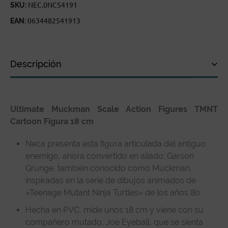
SKU:
NEC.0NC54191
EAN:
0634482541913
Descripción
Descripción
Ultimate Muckman Scale Action Figures TMNT
Especificaciones técnicas
Cartoon Figura 18 cm
Reseñas de clientes
Neca presenta esta figura articulada del antiguo
enemigo, ahora convertido en aliado; Garson
Grunge, también conocido como Muckman,
inspiradas en la serie de dibujos animados de
«Teenage Mutant Ninja Turtles» de los años 80.
Hecha en PVC, mide unos 18 cm y viene con su
compañero mutado, Joe Eyeball, que se sienta