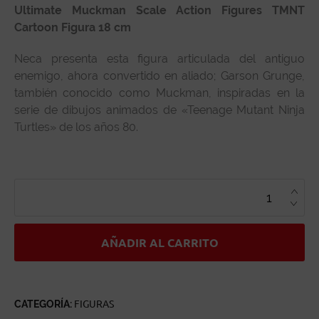
Ultimate Muckman Scale Action Figures TMNT
Cartoon Figura 18 cm
Neca presenta esta figura articulada del antiguo
enemigo, ahora convertido en aliado; Garson Grunge,
también conocido como Muckman, inspiradas en la
serie de dibujos animados de «Teenage Mutant Ninja
Turtles» de los años 80.
ULTIMATE
MUCKMAN
SCALE
ACTION
FIGURES
TMNT
CARTOON
AÑADIR AL CARRITO
CANTIDAD
CATEGORÍA:
FIGURAS