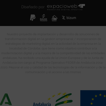
Diseñado por
Nuestro proyecto de implantación y desarrollo de soluciones de
transformación digital en la gestión empresarial / incorporación de
estrategias de marketing digital en la actividad de la empresa en la
localidad de Córdoba, que tiene como objetivo contribuir a la
modernización digital y a la mejora de la competitividad de las entidades
andaluzas, ha recibido una ayuda de la Unión Europea y de la Junta de
Andalucía con cargo al Programa Operativo FEDER de Andalucía 2014-
2020. Mejorar el uso y calidad de las tecnologías de la información y de la
comunicación y el acceso a las mismas