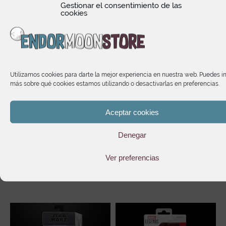
Gestionar el consentimiento de las
cookies
su
Hatsune Miku Conceptual
Captain America Tech-On
Series Vol.1 Luminasta
Avengers S.H Figuarts
C
Utilizamos cookies para darte la mejor experiencia en nuestra web. Puedes i
21,45
€
99,95
€
más sobre qué cookies estamos utilizando o desactivarlas en preferencias.
Aceptar cookies
Denegar
Te puede interesar
Ver preferencias