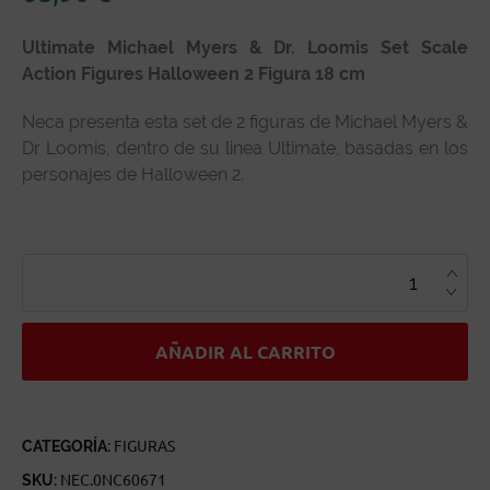
Ultimate Michael Myers & Dr. Loomis Set Scale
Action Figures Halloween 2 Figura 18 cm
Neca presenta esta set de 2 figuras de Michael Myers &
Dr Loomis, dentro de su linea Ultimate, basadas en los
personajes de Halloween 2.
ULTIMATE
MICHAEL
MYERS
&
DR.
LOOMIS
SET
AÑADIR AL CARRITO
SCALE
ACTION
FIGURES
HALLOWEEN
2
CANTIDAD
CATEGORÍA:
FIGURAS
SKU:
NEC.0NC60671