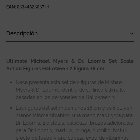
EAN:
0634482606711
Descripción
Descripción
Ultimate Michael Myers & Dr. Loomis Set Scale
Especificaciones técnicas
Action Figures Halloween 2 Figura 18 cm
Reseñas de clientes
Neca presenta esta set de 2 figuras de Michael
Myers & Dr Loomis, dentro de su linea Ultimate,
basadas en los personajes de Halloween 2.
Las figuras del set miden unos 18 cm y se incluyen
manos intercambiables, una mano más ligera para
Dr. Loomis, 2 pistolas, calabaza, brazos adicionales
para Dr. Loomis, martillo, jeringa, cuchillo, bisturí,
efecto de fuego y una cabeza extra de «lágrimas