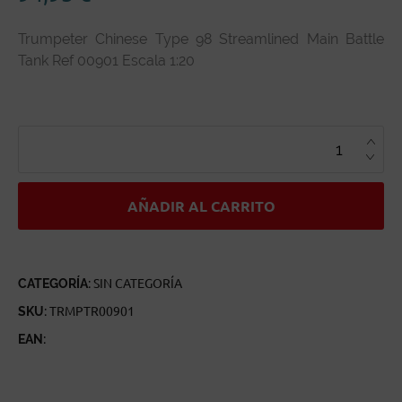
Trumpeter Chinese Type 98 Streamlined Main Battle
Tank Ref 00901 Escala 1:20
TRUMPETER
CHINESE
TYPE
98
STREAMLINED
MAIN
BATTLE
AÑADIR AL CARRITO
TANK
REF
00901
ESCALA
1:20
CANTIDAD
CATEGORÍA:
SIN CATEGORÍA
SKU:
TRMPTR00901
EAN: