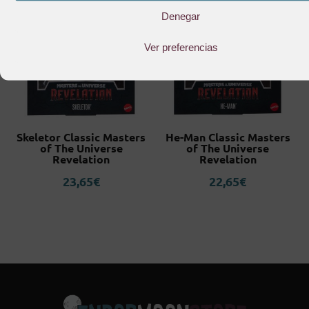
Denegar
Ver preferencias
Skeletor Classic Masters
He-Man Classic Masters
of The Universe
of The Universe
Revelation
Revelation
23,65
€
22,65
€