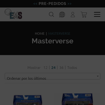
PRE-PEDIDOS
FIGURAS
Buscar
Iniciar
sesión
MINIATURAS
Esp
Eng
MODELISMO
HOME
|
MASTERVERSE
Masterverse
MARCAS
BLOG
Mostrar
12
24
36
Todos
Ordenar por los últimos