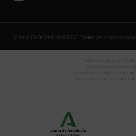
© 2026
ENDORMOONSTORE
. Todos los derechos res
Nuestro proyecto de implanta
estrategias de marketing di
modernización digital y a la mejo
de Andalucía con cargo al Progra