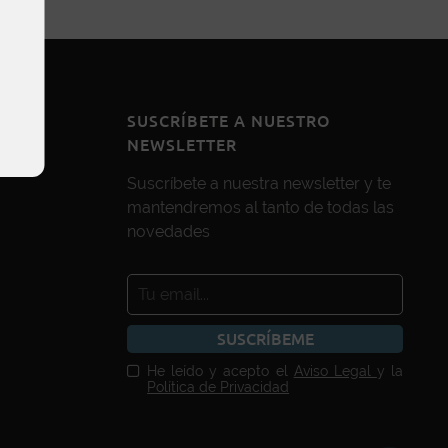
SUSCRÍBETE A NUESTRO
NEWSLETTER
Suscríbete a nuestra newsletter y te
mantendremos al tanto de todas las
novedades
SUSCRÍBEME
He leído y acepto el
Aviso Legal
y la
Política de Privacidad