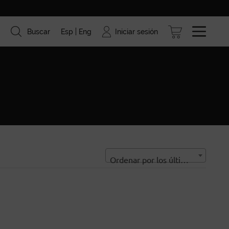
Iniciar sesión
Buscar
Esp
Eng
ismo
Marcas
Blog
Ordenar por los últimos