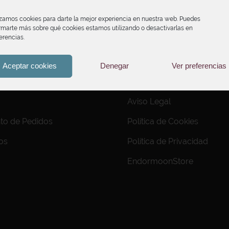
izamos cookies para darte la mejor experiencia en nuestra web. Puedes
rmarte más sobre qué cookies estamos utilizando o desactivarlas en
erencias.
INFORMACIÓN
Aceptar cookies
Denegar
Ver preferencias
Condiciones de Compra
Aviso Legal
to de Pedidos
Política de Cookies
os
Política de Privacidad
EndormoonStore