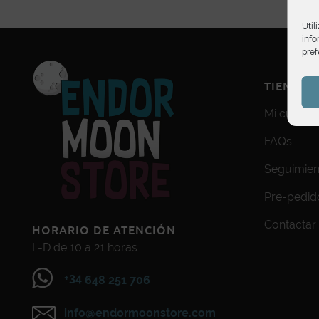
Util
info
pref
TIENDA
Mi cuenta
FAQs
Seguimien
Pre-pedid
Contactar
HORARIO DE ATENCIÓN
L-D de 10 a 21 horas
+34
648 251 706
info@endormoonstore.com