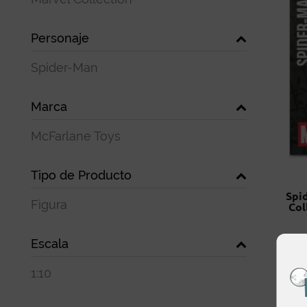
Personaje
Spider-Man
Marca
McFarlane Toys
Tipo de Producto
Spi
Figura
Col
Escala
1:10