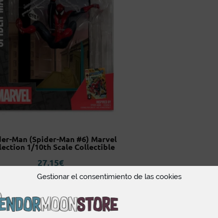
der-Man (Spider-Man #6) Marvel
lection 1/10th Scale Collectible
27,15
€
Gestionar el consentimiento de las cookies