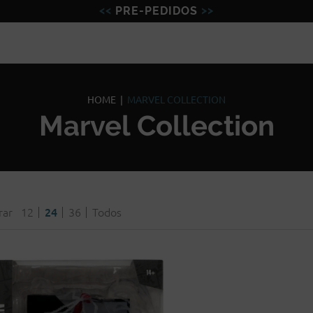
PRE-PEDIDOS
Figuras
Miniaturas
Model
HOME
|
MARVEL COLLECTION
Marvel Collection
rar
12
24
36
Todos