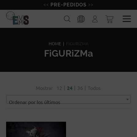
PRE-PEDIDOS
FIGURAS
Buscar
Iniciar
sesión
MINIATURAS
Esp
Eng
MODELISMO
HOME
|
FIGURIZMA
FiGURiZMa
MARCAS
BLOG
Mostrar
12
24
36
Todos
Ordenar por los últimos