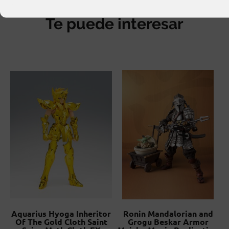
Te puede interesar
Aquarius Hyoga Inheritor
Ronin Mandalorian and
Of The Gold Cloth Saint
Grogu Beskar Armor