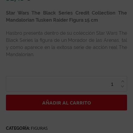
Star Wars The Black Series Credit Collection The
Mandalorian Tusken Raider Figura 15 cm
Hasbro presenta dentro de su colección Star Wars The
Black Series la figura de un Morador de las Arenas, tal
y como aparece en la exitosa serie de acción real The
Mandalorian.
STAR
WARS
THE
BLACK
SERIES
CREDIT
COLLECTION
AÑADIR AL CARRITO
THE
MANDALORIAN
TUSKEN
RAIDER
CANTIDAD
CATEGORÍA:
FIGURAS