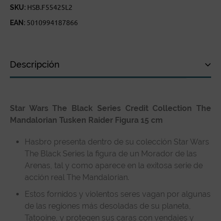
SKU:
HSB.F55425L2
EAN:
5010994187866
Descripción
Descripción
Star Wars The Black Series Credit Collection The
Especificaciones técnicas
Mandalorian Tusken Raider Figura 15 cm
Reseñas de clientes
Hasbro presenta dentro de su colección Star Wars
The Black Series la figura de un Morador de las
Arenas, tal y como aparece en la exitosa serie de
acción real The Mandalorian.
Estos fornidos y violentos seres vagan por algunas
de las regiones más desoladas de su planeta,
Tatooine, y protegen sus caras con vendajes y